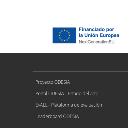
Proyecto ODESIA
Proyecto ODESIA
Portal ODESIA - Estado del arte
EvALL - Plataforma de evaluación
Leaderboard ODESIA