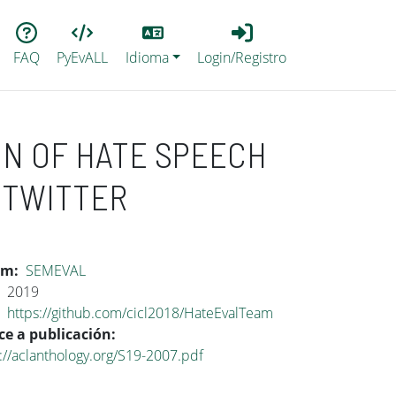
Lang
Login_Registro
FAQ
PyEvALL
Idioma
Login/Registro
ON OF HATE SPEECH
 TWITTER
um
SEMEVAL
2019
https://github.com/cicl2018/HateEvalTeam
ce a publicación
://aclanthology.org/S19-2007.pdf