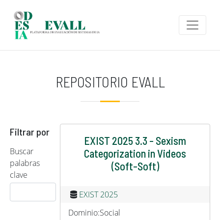
Pasar al contenido principal
REPOSITORIO EVALL
Filtrar por
EXIST 2025 3.3 - Sexism
Buscar
Categorization in Videos
palabras
(Soft-Soft)
clave
EXIST 2025
Dominio:Social