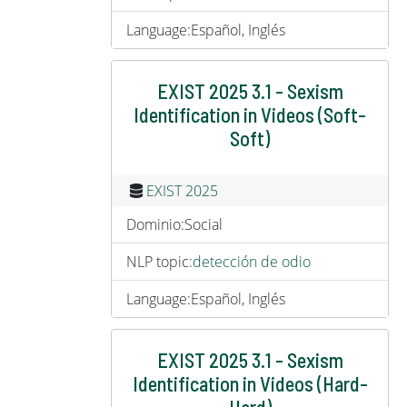
Language:Español, Inglés
EXIST 2025 3.1 - Sexism
Identification in Videos (Soft-
Soft)
EXIST 2025
Dominio:Social
NLP topic:
detección de odio
Language:Español, Inglés
EXIST 2025 3.1 - Sexism
Identification in Videos (Hard-