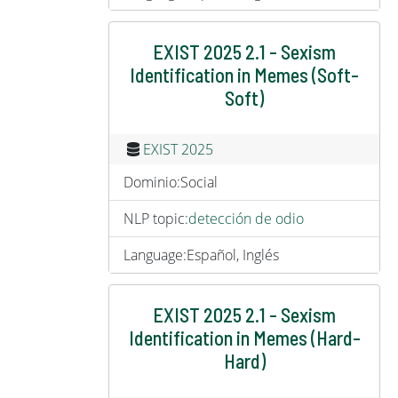
EXIST 2025 2.1 - Sexism
Identification in Memes (Soft-
Soft)
EXIST 2025
Dominio:Social
NLP topic:
detección de odio
Language:Español, Inglés
EXIST 2025 2.1 - Sexism
Identification in Memes (Hard-
Hard)