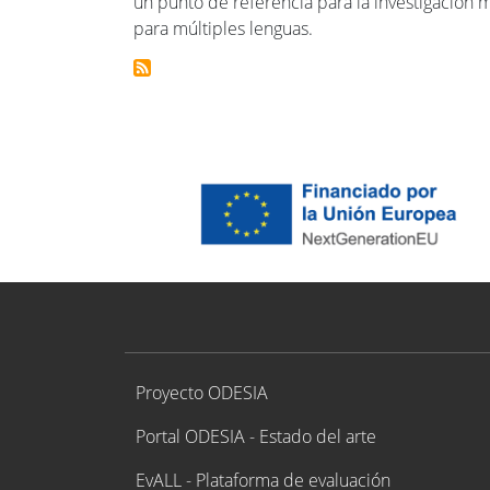
un punto de referencia para la investigación 
para múltiples lenguas.
Proyecto ODESIA
Proyecto ODESIA
Portal ODESIA - Estado del arte
EvALL - Plataforma de evaluación