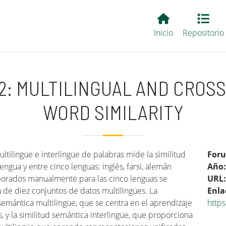
Main EvALL
Inicio
Repositorio
 2: MULTILINGUAL AND CROS
WORD SIMILARITY
tilingüe e interlingüe de palabras mide la similitud
For
gua y entre cinco lenguas: inglés, farsi, alemán
Año
aborados manualmente para las cinco lenguas se
URL
a de diez conjuntos de datos multilingües. La
Enla
semántica multilingüe, que se centra en el aprendizaje
https
 y la similitud semántica interlingüe, que proporciona