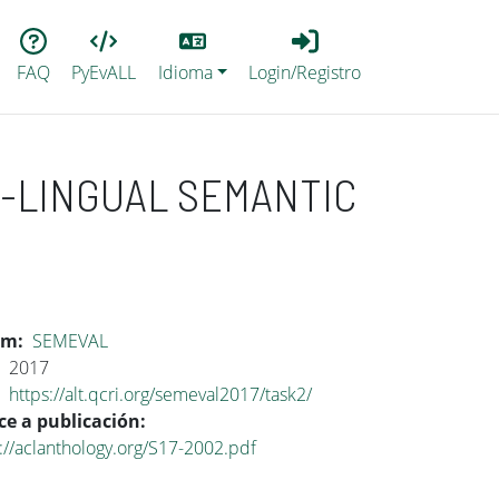
Lang
Login_Registro
FAQ
PyEvALL
Idioma
Login/Registro
S-LINGUAL SEMANTIC
um
SEMEVAL
2017
https://alt.qcri.org/semeval2017/task2/
ce a publicación
://aclanthology.org/S17-2002.pdf