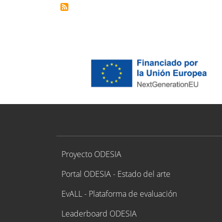
Proyecto ODESIA
Proyecto ODESIA
Portal ODESIA - Estado del arte
EvALL - Plataforma de evaluación
Leaderboard ODESIA