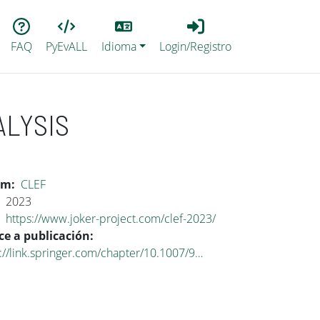
Lang
Login_Registro
FAQ
PyEvALL
Idioma
Login/Registro
ALYSIS
um
CLEF
2023
https://www.joker-project.com/clef-2023/
ce a publicación
://link.springer.com/chapter/10.1007/9…