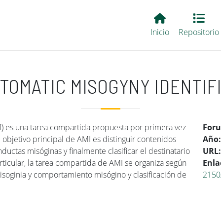
Main EvALL
Inicio
Repositorio
UTOMATIC MISOGYNY IDENTIF
AM) es una tarea compartida propuesta por primera vez
For
 objetivo principal de AMI es distinguir contenidos
Año
ductas misóginas y finalmente clasificar el destinatario
URL
rticular, la tarea compartida de AMI se organiza según
Enla
misoginia y comportamiento misógino y clasificación de
2150