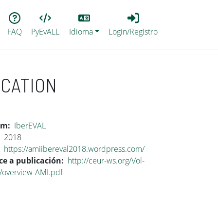
Lang
Login_Registro
FAQ
PyEvALL
Idioma
Login/Registro
ICATION
um
IberEVAL
2018
https://amiibereval2018.wordpress.com/
ce a publicación
http://ceur-ws.org/Vol-
/overview-AMI.pdf