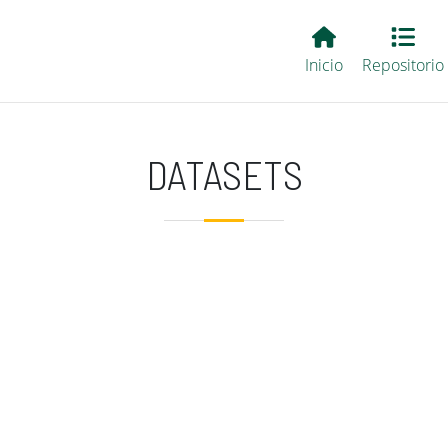
Main EvALL
Inicio
Repositorio
DATASETS