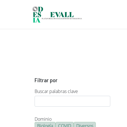
Pasar al contenido principal
Filtrar por
Buscar palabras clave
Dominio
Biología
COVID
Diversos