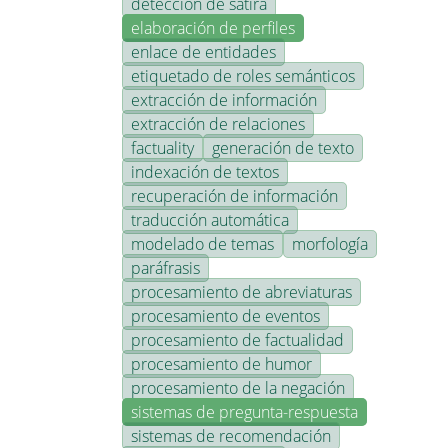
detección de sátira
elaboración de perfiles
enlace de entidades
etiquetado de roles semánticos
extracción de información
extracción de relaciones
factuality
generación de texto
indexación de textos
recuperación de información
traducción automática
modelado de temas
morfología
paráfrasis
procesamiento de abreviaturas
procesamiento de eventos
procesamiento de factualidad
procesamiento de humor
procesamiento de la negación
sistemas de pregunta-respuesta
sistemas de recomendación