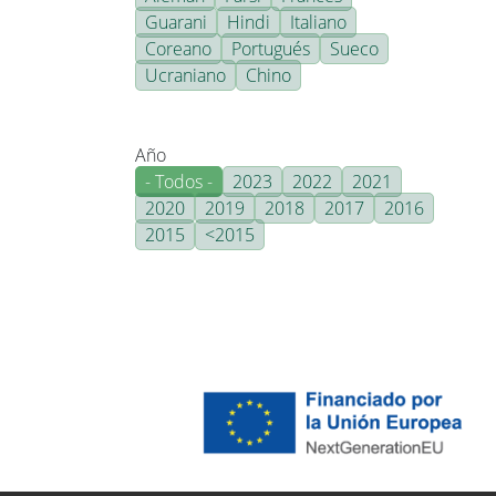
Guarani
Hindi
Italiano
Coreano
Portugués
Sueco
Ucraniano
Chino
Año
- Todos -
2023
2022
2021
2020
2019
2018
2017
2016
2015
<2015