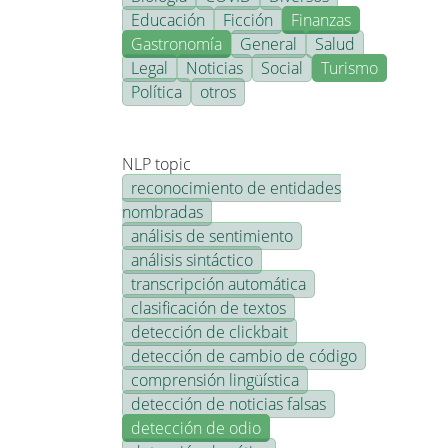
Educación
Ficción
Finanzas
Gastronomía
General
Salud
Legal
Noticias
Social
Turismo
Política
otros
NLP topic
reconocimiento de entidades
nombradas
análisis de sentimiento
análisis sintáctico
transcripción automática
clasificación de textos
detección de clickbait
detección de cambio de código
comprensión lingüística
detección de noticias falsas
detección de odio