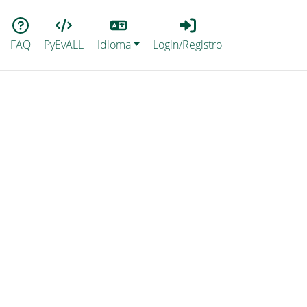
Lang
Login_Registro
FAQ
PyEvALL
Idioma
Login/Registro