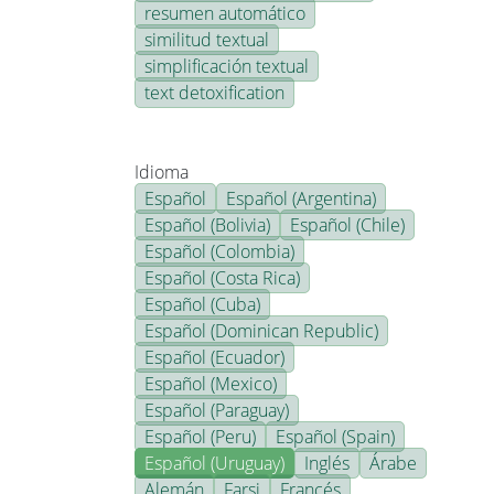
resumen automático
similitud textual
simplificación textual
text detoxification
Idioma
Español
Español (Argentina)
Español (Bolivia)
Español (Chile)
Español (Colombia)
Español (Costa Rica)
Español (Cuba)
Español (Dominican Republic)
Español (Ecuador)
Español (Mexico)
Español (Paraguay)
Español (Peru)
Español (Spain)
Español (Uruguay)
Inglés
Árabe
Alemán
Farsi
Francés