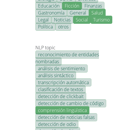
Educación
Ficción
Finanzas
Gastronomía
General
Salud
Legal
Noticias
Social
Turismo
Política
otros
NLP topic
reconocimiento de entidades
nombradas
análisis de sentimiento
análisis sintáctico
transcripción automática
clasificación de textos
detección de clickbait
detección de cambio de código
comprensión lingüística
detección de noticias falsas
detección de odio