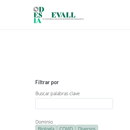
Pasar al contenido principal
Filtrar por
Buscar palabras clave
Dominio
Biología
COVID
Diversos