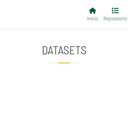
Main EvALL
Inicio
Repositorio
DATASETS