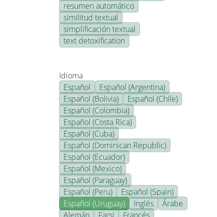
resumen automático
similitud textual
simplificación textual
text detoxification
Idioma
Español
Español (Argentina)
Español (Bolivia)
Español (Chile)
Español (Colombia)
Español (Costa Rica)
Español (Cuba)
Español (Dominican Republic)
Español (Ecuador)
Español (Mexico)
Español (Paraguay)
Español (Peru)
Español (Spain)
Español (Uruguay)
Inglés
Árabe
Alemán
Farsi
Francés