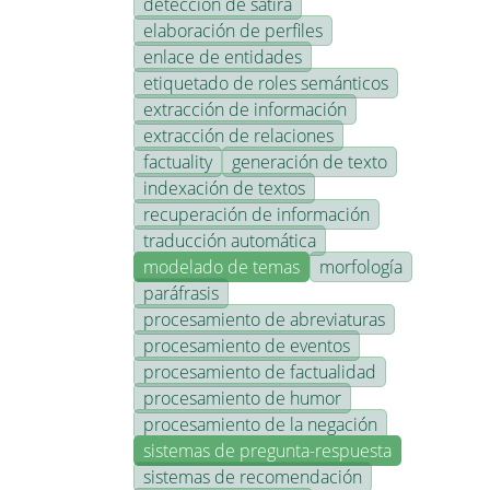
detección de sátira
elaboración de perfiles
enlace de entidades
etiquetado de roles semánticos
extracción de información
extracción de relaciones
factuality
generación de texto
indexación de textos
recuperación de información
traducción automática
modelado de temas
morfología
paráfrasis
procesamiento de abreviaturas
procesamiento de eventos
procesamiento de factualidad
procesamiento de humor
procesamiento de la negación
sistemas de pregunta-respuesta
sistemas de recomendación