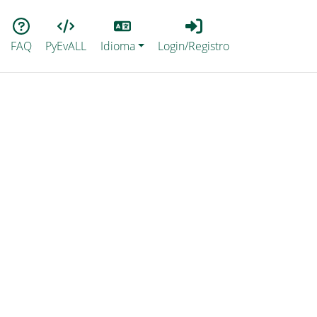
Lang
Login_Registro
FAQ
PyEvALL
Idioma
Login/Registro