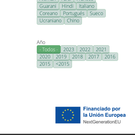
Guarani
Hindi
Italiano
Coreano
Portugués
Sueco
Ucraniano
Chino
Año
- Todos -
2023
2022
2021
2020
2019
2018
2017
2016
2015
<2015