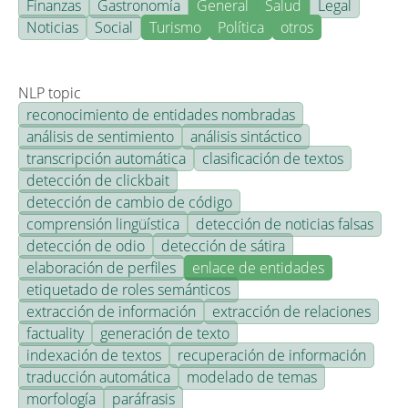
Finanzas
Gastronomía
General
Salud
Legal
Noticias
Social
Turismo
Política
otros
NLP topic
reconocimiento de entidades nombradas
análisis de sentimiento
análisis sintáctico
transcripción automática
clasificación de textos
detección de clickbait
detección de cambio de código
comprensión lingüística
detección de noticias falsas
detección de odio
detección de sátira
elaboración de perfiles
enlace de entidades
etiquetado de roles semánticos
extracción de información
extracción de relaciones
factuality
generación de texto
indexación de textos
recuperación de información
traducción automática
modelado de temas
morfología
paráfrasis