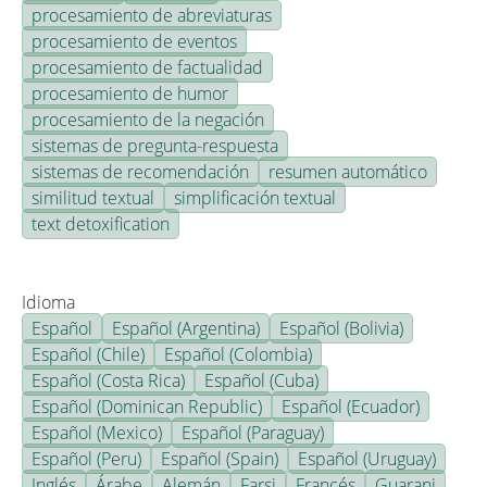
procesamiento de abreviaturas
procesamiento de eventos
procesamiento de factualidad
procesamiento de humor
procesamiento de la negación
sistemas de pregunta-respuesta
sistemas de recomendación
resumen automático
similitud textual
simplificación textual
text detoxification
Idioma
Español
Español (Argentina)
Español (Bolivia)
Español (Chile)
Español (Colombia)
Español (Costa Rica)
Español (Cuba)
Español (Dominican Republic)
Español (Ecuador)
Español (Mexico)
Español (Paraguay)
Español (Peru)
Español (Spain)
Español (Uruguay)
Inglés
Árabe
Alemán
Farsi
Francés
Guarani