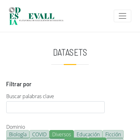
Pasar al contenido principal
DATASETS
Filtrar por
Buscar palabras clave
Dominio
Biología
COVID
Diversos
Educación
Ficción