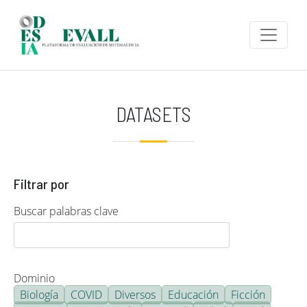
Pasar al contenido principal
DATASETS
Filtrar por
Buscar palabras clave
Dominio
Biología
COVID
Diversos
Educación
Ficción