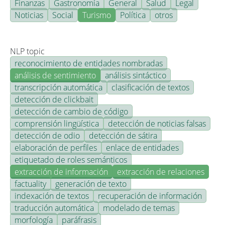
Finanzas
Gastronomía
General
Salud
Legal
Noticias
Social
Turismo
Política
otros
NLP topic
reconocimiento de entidades nombradas
análisis de sentimiento
análisis sintáctico
transcripción automática
clasificación de textos
detección de clickbait
detección de cambio de código
comprensión lingüística
detección de noticias falsas
detección de odio
detección de sátira
elaboración de perfiles
enlace de entidades
etiquetado de roles semánticos
extracción de información
extracción de relaciones
factuality
generación de texto
indexación de textos
recuperación de información
traducción automática
modelado de temas
morfología
paráfrasis