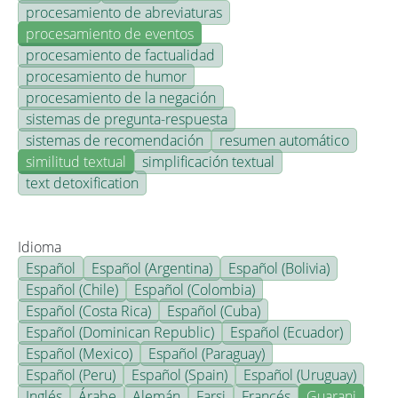
procesamiento de abreviaturas
procesamiento de eventos
procesamiento de factualidad
procesamiento de humor
procesamiento de la negación
sistemas de pregunta-respuesta
sistemas de recomendación
resumen automático
similitud textual
simplificación textual
text detoxification
Idioma
Español
Español (Argentina)
Español (Bolivia)
Español (Chile)
Español (Colombia)
Español (Costa Rica)
Español (Cuba)
Español (Dominican Republic)
Español (Ecuador)
Español (Mexico)
Español (Paraguay)
Español (Peru)
Español (Spain)
Español (Uruguay)
Inglés
Árabe
Alemán
Farsi
Francés
Guarani