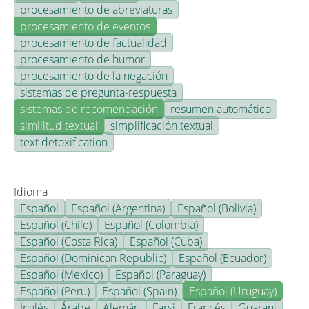
procesamiento de abreviaturas
procesamiento de eventos
procesamiento de factualidad
procesamiento de humor
procesamiento de la negación
sistemas de pregunta-respuesta
sistemas de recomendación
resumen automático
similitud textual
simplificación textual
text detoxification
Idioma
Español
Español (Argentina)
Español (Bolivia)
Español (Chile)
Español (Colombia)
Español (Costa Rica)
Español (Cuba)
Español (Dominican Republic)
Español (Ecuador)
Español (Mexico)
Español (Paraguay)
Español (Peru)
Español (Spain)
Español (Uruguay)
Inglés
Árabe
Alemán
Farsi
Francés
Guarani