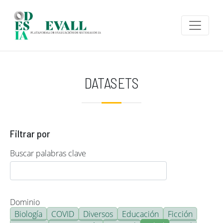
Pasar al contenido principal
DATASETS
Filtrar por
Buscar palabras clave
Dominio
Biología
COVID
Diversos
Educación
Ficción