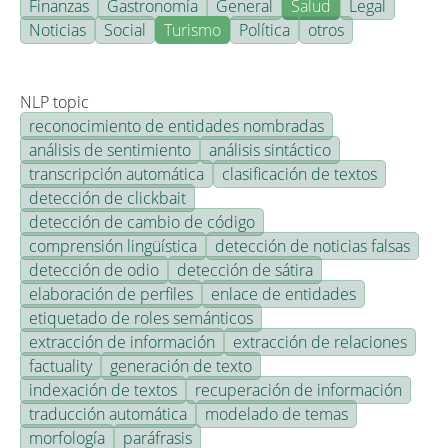
Finanzas
Gastronomía
General
Salud
Legal
Noticias
Social
Turismo
Política
otros
NLP topic
reconocimiento de entidades nombradas
análisis de sentimiento
análisis sintáctico
transcripción automática
clasificación de textos
detección de clickbait
detección de cambio de código
comprensión lingüística
detección de noticias falsas
detección de odio
detección de sátira
elaboración de perfiles
enlace de entidades
etiquetado de roles semánticos
extracción de información
extracción de relaciones
factuality
generación de texto
indexación de textos
recuperación de información
traducción automática
modelado de temas
morfología
paráfrasis