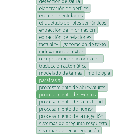
detección de sátira
elaboración de perfiles
enlace de entidades
etiquetado de roles semánticos
extracción de información
extracción de relaciones
factuality
generación de texto
indexación de textos
recuperación de información
traducción automática
modelado de temas
morfología
paráfrasis
procesamiento de abreviaturas
procesamiento de eventos
procesamiento de factualidad
procesamiento de humor
procesamiento de la negación
sistemas de pregunta-respuesta
sistemas de recomendación