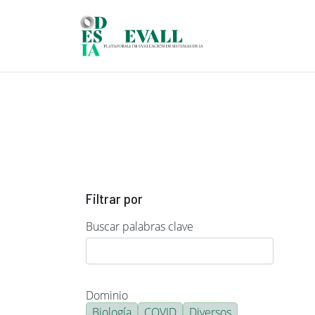
Pasar al contenido principal
Filtrar por
Buscar palabras clave
Dominio
Biología
COVID
Diversos