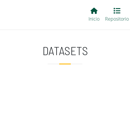
Main EvALL
Inicio
Repositorio
DATASETS