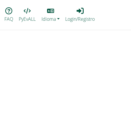
Lang
Login_Registro
FAQ
PyEvALL
Idioma
Login/Registro