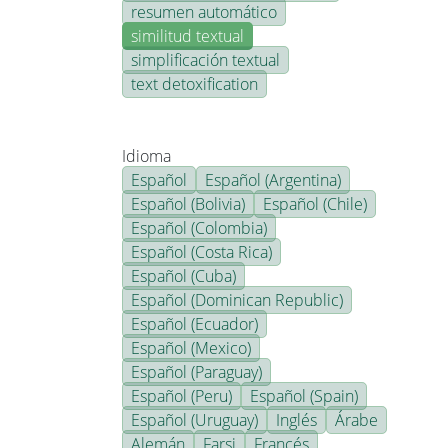
resumen automático
similitud textual
simplificación textual
text detoxification
Idioma
Español
Español (Argentina)
Español (Bolivia)
Español (Chile)
Español (Colombia)
Español (Costa Rica)
Español (Cuba)
Español (Dominican Republic)
Español (Ecuador)
Español (Mexico)
Español (Paraguay)
Español (Peru)
Español (Spain)
Español (Uruguay)
Inglés
Árabe
Alemán
Farsi
Francés