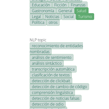
Educación
Ficción
Finanzas
Gastronomía
General
Salud
Legal
Noticias
Social
Turismo
Política
otros
NLP topic
reconocimiento de entidades
nombradas
análisis de sentimiento
análisis sintáctico
transcripción automática
clasificación de textos
detección de clickbait
detección de cambio de código
comprensión lingüística
detección de noticias falsas
detección de odio