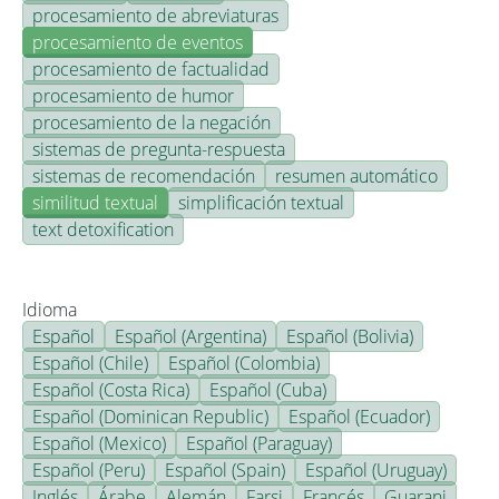
procesamiento de abreviaturas
procesamiento de eventos
procesamiento de factualidad
procesamiento de humor
procesamiento de la negación
sistemas de pregunta-respuesta
sistemas de recomendación
resumen automático
similitud textual
simplificación textual
text detoxification
Idioma
Español
Español (Argentina)
Español (Bolivia)
Español (Chile)
Español (Colombia)
Español (Costa Rica)
Español (Cuba)
Español (Dominican Republic)
Español (Ecuador)
Español (Mexico)
Español (Paraguay)
Español (Peru)
Español (Spain)
Español (Uruguay)
Inglés
Árabe
Alemán
Farsi
Francés
Guarani