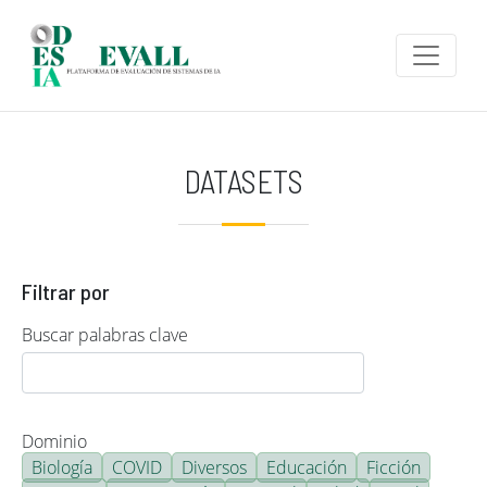
Pasar al contenido principal
DATASETS
Filtrar por
Buscar palabras clave
Dominio
Biología
COVID
Diversos
Educación
Ficción