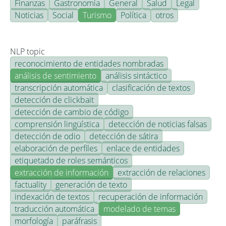
Finanzas
Gastronomía
General
Salud
Legal
Noticias
Social
Turismo
Política
otros
NLP topic
reconocimiento de entidades nombradas
análisis de sentimiento
análisis sintáctico
transcripción automática
clasificación de textos
detección de clickbait
detección de cambio de código
comprensión lingüística
detección de noticias falsas
detección de odio
detección de sátira
elaboración de perfiles
enlace de entidades
etiquetado de roles semánticos
extracción de información
extracción de relaciones
factuality
generación de texto
indexación de textos
recuperación de información
traducción automática
modelado de temas
morfología
paráfrasis