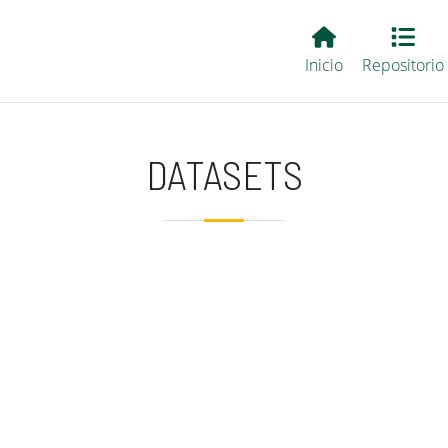
Main EvALL
Inicio
Repositorio
DATASETS