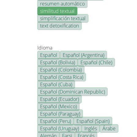
resumen automático
similitud textual
simplificación textual
text detoxification
Idioma
Español
Español (Argentina)
Español (Bolivia)
Español (Chile)
Español (Colombia)
Español (Costa Rica)
Español (Cuba)
Español (Dominican Republic)
Español (Ecuador)
Español (Mexico)
Español (Paraguay)
Español (Peru)
Español (Spain)
Español (Uruguay)
Inglés
Árabe
Alemán
Farsi
Francés