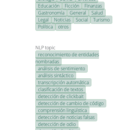
Educación
Ficción
Finanzas
Gastronomía
General
Salud
Legal
Noticias
Social
Turismo
Política
otros
NLP topic
reconocimiento de entidades
nombradas
análisis de sentimiento
análisis sintáctico
transcripción automática
clasificación de textos
detección de clickbait
detección de cambio de código
comprensión lingüística
detección de noticias falsas
detección de odio