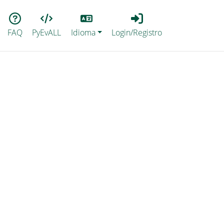
Lang
Login_Registro
FAQ
PyEvALL
Idioma
Login/Registro