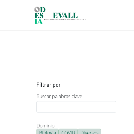
Pasar al contenido principal
Filtrar por
Buscar palabras clave
Dominio
Biología
COVID
Diversos