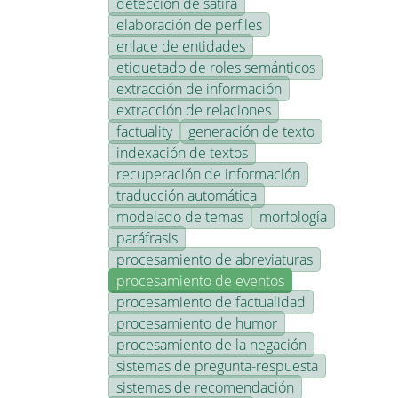
detección de sátira
elaboración de perfiles
enlace de entidades
etiquetado de roles semánticos
extracción de información
extracción de relaciones
factuality
generación de texto
indexación de textos
recuperación de información
traducción automática
modelado de temas
morfología
paráfrasis
procesamiento de abreviaturas
procesamiento de eventos
procesamiento de factualidad
procesamiento de humor
procesamiento de la negación
sistemas de pregunta-respuesta
sistemas de recomendación