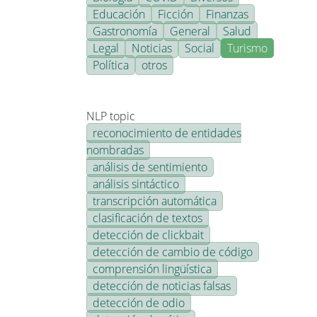
Educación
Ficción
Finanzas
Gastronomía
General
Salud
Legal
Noticias
Social
Turismo
Política
otros
NLP topic
reconocimiento de entidades
nombradas
análisis de sentimiento
análisis sintáctico
transcripción automática
clasificación de textos
detección de clickbait
detección de cambio de código
comprensión lingüística
detección de noticias falsas
detección de odio