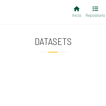
Main EvALL
Inicio
Repositorio
DATASETS