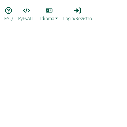
Lang
Login_Registro
FAQ
PyEvALL
Idioma
Login/Registro