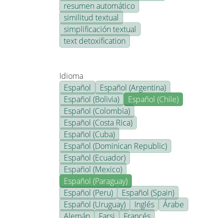
resumen automático
similitud textual
simplificación textual
text detoxification
Idioma
Español
Español (Argentina)
Español (Bolivia)
Español (Chile)
Español (Colombia)
Español (Costa Rica)
Español (Cuba)
Español (Dominican Republic)
Español (Ecuador)
Español (Mexico)
Español (Paraguay)
Español (Peru)
Español (Spain)
Español (Uruguay)
Inglés
Árabe
Alemán
Farsi
Francés