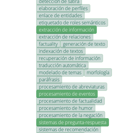
detección de sátira
elaboración de perfiles
enlace de entidades
etiquetado de roles semánticos
extracción de información
extracción de relaciones
factuality
generación de texto
indexación de textos
recuperación de información
traducción automática
modelado de temas
morfología
paráfrasis
procesamiento de abreviaturas
procesamiento de eventos
procesamiento de factualidad
procesamiento de humor
procesamiento de la negación
sistemas de pregunta-respuesta
sistemas de recomendación