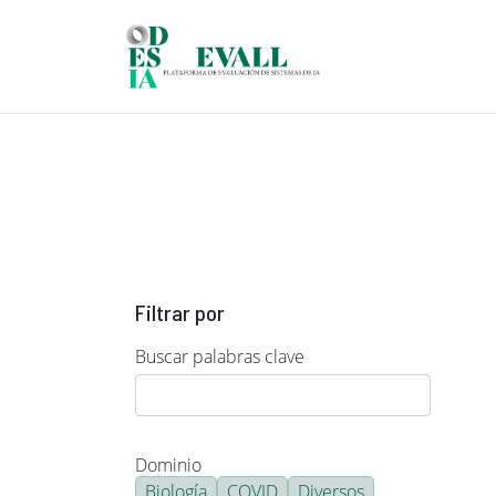
Pasar al contenido principal
Filtrar por
Buscar palabras clave
Dominio
Biología
COVID
Diversos