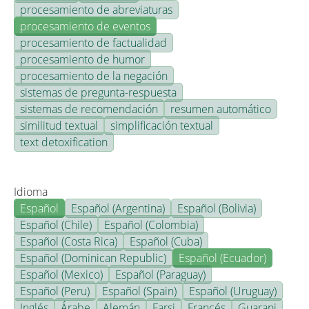
procesamiento de abreviaturas
procesamiento de eventos
procesamiento de factualidad
procesamiento de humor
procesamiento de la negación
sistemas de pregunta-respuesta
sistemas de recomendación
resumen automático
similitud textual
simplificación textual
text detoxification
Idioma
Español
Español (Argentina)
Español (Bolivia)
Español (Chile)
Español (Colombia)
Español (Costa Rica)
Español (Cuba)
Español (Dominican Republic)
Español (Ecuador)
Español (Mexico)
Español (Paraguay)
Español (Peru)
Español (Spain)
Español (Uruguay)
Inglés
Árabe
Alemán
Farsi
Francés
Guarani