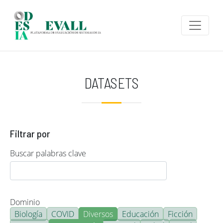
Pasar al contenido principal
DATASETS
Filtrar por
Buscar palabras clave
Dominio
Biología
COVID
Diversos
Educación
Ficción