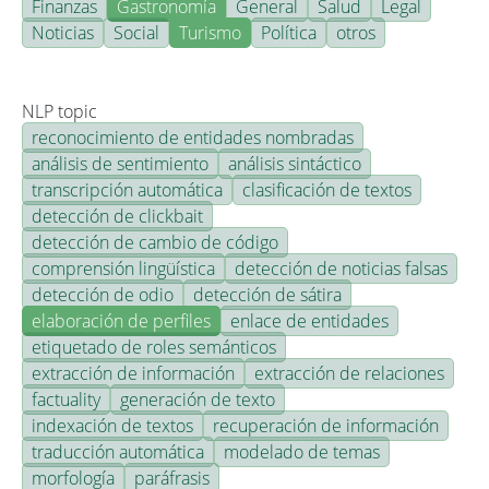
Finanzas
Gastronomía
General
Salud
Legal
Noticias
Social
Turismo
Política
otros
NLP topic
reconocimiento de entidades nombradas
análisis de sentimiento
análisis sintáctico
transcripción automática
clasificación de textos
detección de clickbait
detección de cambio de código
comprensión lingüística
detección de noticias falsas
detección de odio
detección de sátira
elaboración de perfiles
enlace de entidades
etiquetado de roles semánticos
extracción de información
extracción de relaciones
factuality
generación de texto
indexación de textos
recuperación de información
traducción automática
modelado de temas
morfología
paráfrasis