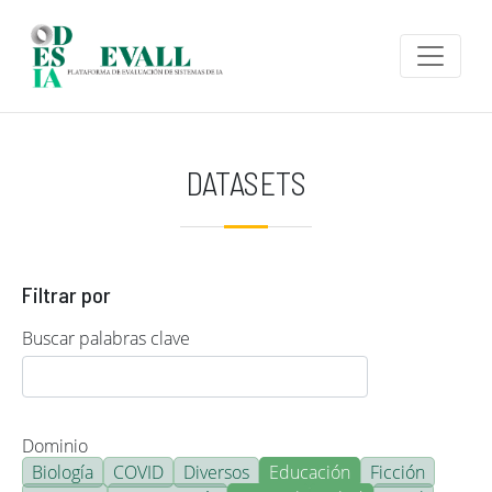
Pasar al contenido principal
DATASETS
Filtrar por
Buscar palabras clave
Dominio
Biología
COVID
Diversos
Educación
Ficción