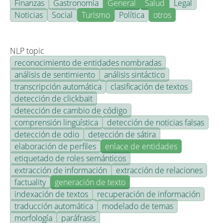
Finanzas
Gastronomía
General
Salud
Legal
Noticias
Social
Turismo
Política
otros
NLP topic
reconocimiento de entidades nombradas
análisis de sentimiento
análisis sintáctico
transcripción automática
clasificación de textos
detección de clickbait
detección de cambio de código
comprensión lingüística
detección de noticias falsas
detección de odio
detección de sátira
elaboración de perfiles
enlace de entidades
etiquetado de roles semánticos
extracción de información
extracción de relaciones
factuality
generación de texto
indexación de textos
recuperación de información
traducción automática
modelado de temas
morfología
paráfrasis