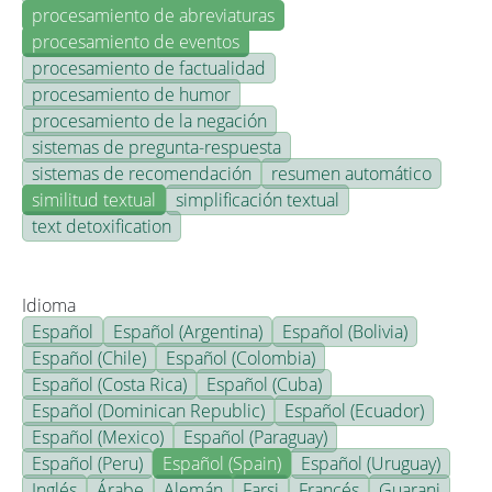
procesamiento de abreviaturas
procesamiento de eventos
procesamiento de factualidad
procesamiento de humor
procesamiento de la negación
sistemas de pregunta-respuesta
sistemas de recomendación
resumen automático
similitud textual
simplificación textual
text detoxification
Idioma
Español
Español (Argentina)
Español (Bolivia)
Español (Chile)
Español (Colombia)
Español (Costa Rica)
Español (Cuba)
Español (Dominican Republic)
Español (Ecuador)
Español (Mexico)
Español (Paraguay)
Español (Peru)
Español (Spain)
Español (Uruguay)
Inglés
Árabe
Alemán
Farsi
Francés
Guarani