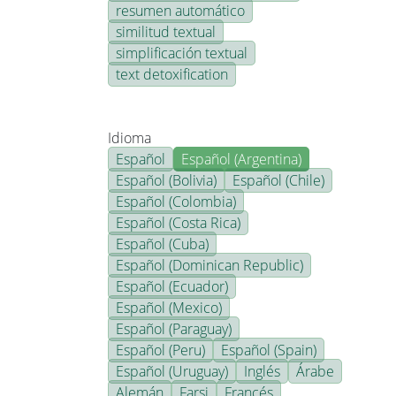
resumen automático
similitud textual
simplificación textual
text detoxification
Idioma
Español
Español (Argentina)
Español (Bolivia)
Español (Chile)
Español (Colombia)
Español (Costa Rica)
Español (Cuba)
Español (Dominican Republic)
Español (Ecuador)
Español (Mexico)
Español (Paraguay)
Español (Peru)
Español (Spain)
Español (Uruguay)
Inglés
Árabe
Alemán
Farsi
Francés