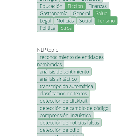
Educación
Ficción
Finanzas
Gastronomía
General
Salud
Legal
Noticias
Social
Turismo
Política
otros
NLP topic
reconocimiento de entidades
nombradas
análisis de sentimiento
análisis sintáctico
transcripción automática
clasificación de textos
detección de clickbait
detección de cambio de código
comprensión lingüística
detección de noticias falsas
detección de odio