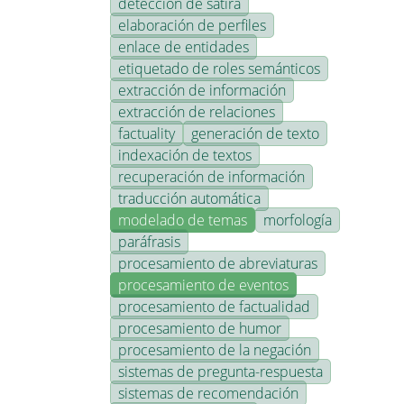
detección de sátira
elaboración de perfiles
enlace de entidades
etiquetado de roles semánticos
extracción de información
extracción de relaciones
factuality
generación de texto
indexación de textos
recuperación de información
traducción automática
modelado de temas
morfología
paráfrasis
procesamiento de abreviaturas
procesamiento de eventos
procesamiento de factualidad
procesamiento de humor
procesamiento de la negación
sistemas de pregunta-respuesta
sistemas de recomendación