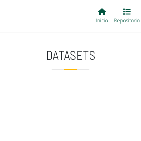
Main EvALL
Inicio
Repositorio
DATASETS