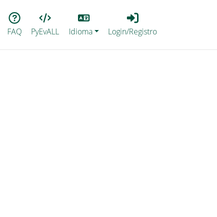
Lang
Login_Registro
FAQ
PyEvALL
Idioma
Login/Registro