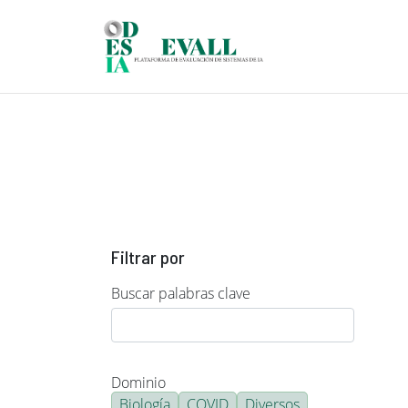
Pasar al contenido principal
Filtrar por
Buscar palabras clave
Dominio
Biología
COVID
Diversos