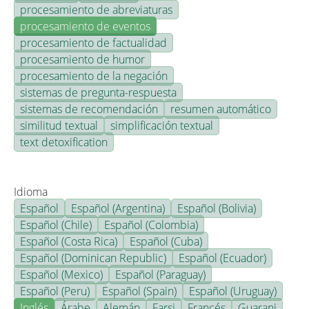
procesamiento de abreviaturas
procesamiento de eventos
procesamiento de factualidad
procesamiento de humor
procesamiento de la negación
sistemas de pregunta-respuesta
sistemas de recomendación
resumen automático
similitud textual
simplificación textual
text detoxification
Idioma
Español
Español (Argentina)
Español (Bolivia)
Español (Chile)
Español (Colombia)
Español (Costa Rica)
Español (Cuba)
Español (Dominican Republic)
Español (Ecuador)
Español (Mexico)
Español (Paraguay)
Español (Peru)
Español (Spain)
Español (Uruguay)
Inglés
Árabe
Alemán
Farsi
Francés
Guarani