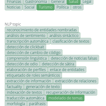
Finanzas
Gastronomía
General
Salud
Legal
Noticias
Social
Turismo
Política
otros
NLP topic
reconocimiento de entidades nombradas
análisis de sentimiento
análisis sintáctico
transcripción automática
clasificación de textos
detección de clickbait
detección de cambio de código
comprensión lingüística
detección de noticias falsas
detección de odio
detección de sátira
elaboración de perfiles
enlace de entidades
etiquetado de roles semánticos
extracción de información
extracción de relaciones
factuality
generación de texto
indexación de textos
recuperación de información
traducción automática
modelado de temas
morfología
paráfrasis