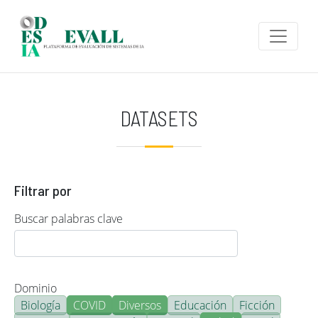
Pasar al contenido principal
DATASETS
Filtrar por
Buscar palabras clave
Dominio
Biología
COVID
Diversos
Educación
Ficción