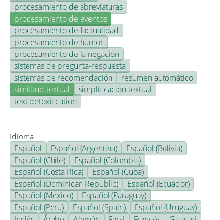
procesamiento de abreviaturas
procesamiento de eventos
procesamiento de factualidad
procesamiento de humor
procesamiento de la negación
sistemas de pregunta-respuesta
sistemas de recomendación
resumen automático
similitud textual
simplificación textual
text detoxification
Idioma
Español
Español (Argentina)
Español (Bolivia)
Español (Chile)
Español (Colombia)
Español (Costa Rica)
Español (Cuba)
Español (Dominican Republic)
Español (Ecuador)
Español (Mexico)
Español (Paraguay)
Español (Peru)
Español (Spain)
Español (Uruguay)
Inglés
Árabe
Alemán
Farsi
Francés
Guarani