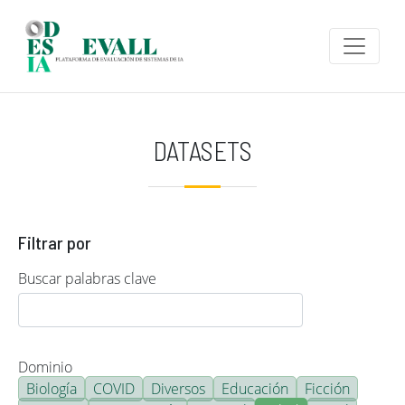
Pasar al contenido principal
DATASETS
Filtrar por
Buscar palabras clave
Dominio
Biología
COVID
Diversos
Educación
Ficción