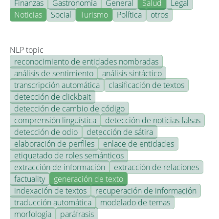
Finanzas
Gastronomía
General
Salud
Legal
Noticias
Social
Turismo
Política
otros
NLP topic
reconocimiento de entidades nombradas
análisis de sentimiento
análisis sintáctico
transcripción automática
clasificación de textos
detección de clickbait
detección de cambio de código
comprensión lingüística
detección de noticias falsas
detección de odio
detección de sátira
elaboración de perfiles
enlace de entidades
etiquetado de roles semánticos
extracción de información
extracción de relaciones
factuality
generación de texto
indexación de textos
recuperación de información
traducción automática
modelado de temas
morfología
paráfrasis