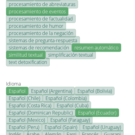
procesamiento de abreviaturas
procesamiento de eventos
procesamiento de factualidad
procesamiento de humor
procesamiento de la negación
sistemas de pregunta-respuesta
sistemas de recomendación
resumen automático
similitud textual
simplificación textual
text detoxification
Idioma
Español
Español (Argentina)
Español (Bolivia)
Español (Chile)
Español (Colombia)
Español (Costa Rica)
Español (Cuba)
Español (Dominican Republic)
Español (Ecuador)
Español (Mexico)
Español (Paraguay)
Español (Peru)
Español (Spain)
Español (Uruguay)
Inglés
Árabe
Alemán
Farsi
Francés
Guarani