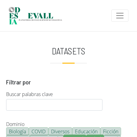
Pasar al contenido principal
DATASETS
Filtrar por
Buscar palabras clave
Dominio
Biología
COVID
Diversos
Educación
Ficción