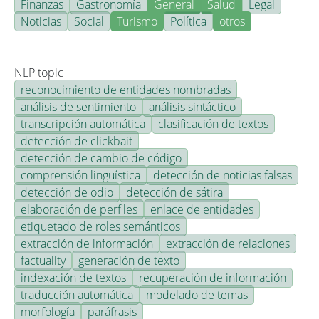
Finanzas
Gastronomía
General
Salud
Legal
Noticias
Social
Turismo
Política
otros
NLP topic
reconocimiento de entidades nombradas
análisis de sentimiento
análisis sintáctico
transcripción automática
clasificación de textos
detección de clickbait
detección de cambio de código
comprensión lingüística
detección de noticias falsas
detección de odio
detección de sátira
elaboración de perfiles
enlace de entidades
etiquetado de roles semánticos
extracción de información
extracción de relaciones
factuality
generación de texto
indexación de textos
recuperación de información
traducción automática
modelado de temas
morfología
paráfrasis