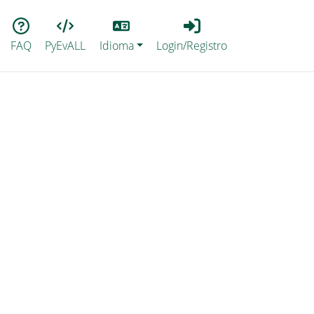
Lang
Login_Registro
FAQ
PyEvALL
Idioma
Login/Registro