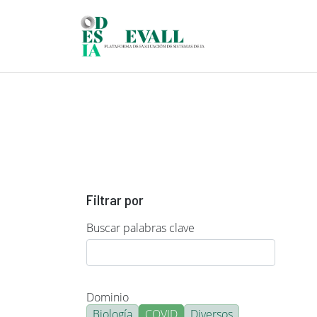
Pasar al contenido principal
Filtrar por
Buscar palabras clave
Dominio
Biología
COVID
Diversos