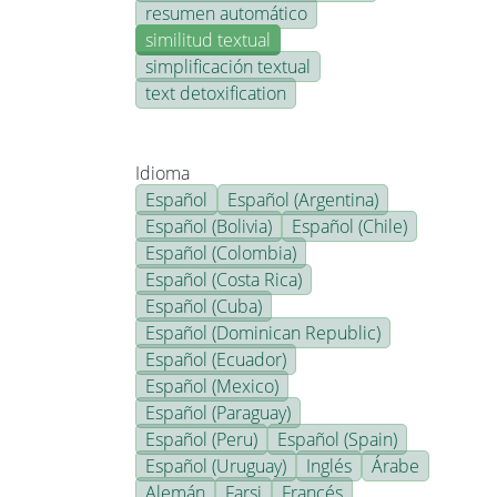
resumen automático
similitud textual
simplificación textual
text detoxification
Idioma
Español
Español (Argentina)
Español (Bolivia)
Español (Chile)
Español (Colombia)
Español (Costa Rica)
Español (Cuba)
Español (Dominican Republic)
Español (Ecuador)
Español (Mexico)
Español (Paraguay)
Español (Peru)
Español (Spain)
Español (Uruguay)
Inglés
Árabe
Alemán
Farsi
Francés