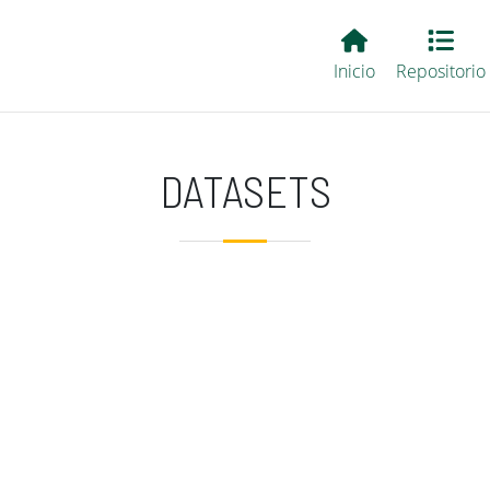
Main EvALL
Inicio
Repositorio
DATASETS