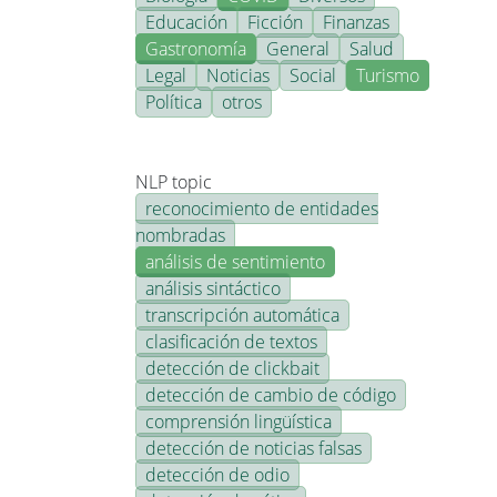
Educación
Ficción
Finanzas
Gastronomía
General
Salud
Legal
Noticias
Social
Turismo
Política
otros
NLP topic
reconocimiento de entidades
nombradas
análisis de sentimiento
análisis sintáctico
transcripción automática
clasificación de textos
detección de clickbait
detección de cambio de código
comprensión lingüística
detección de noticias falsas
detección de odio