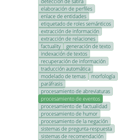
detección de sátira
elaboración de perfiles
enlace de entidades
etiquetado de roles semánticos
extracción de información
extracción de relaciones
factuality
generación de texto
indexación de textos
recuperación de información
traducción automática
modelado de temas
morfología
paráfrasis
procesamiento de abreviaturas
procesamiento de eventos
procesamiento de factualidad
procesamiento de humor
procesamiento de la negación
sistemas de pregunta-respuesta
sistemas de recomendación