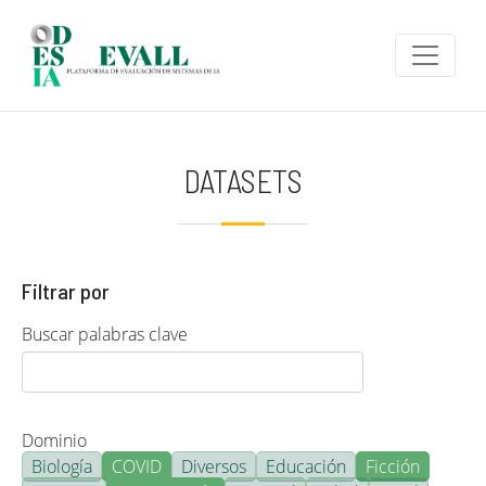
Pasar al contenido principal
DATASETS
Filtrar por
Buscar palabras clave
Dominio
Biología
COVID
Diversos
Educación
Ficción