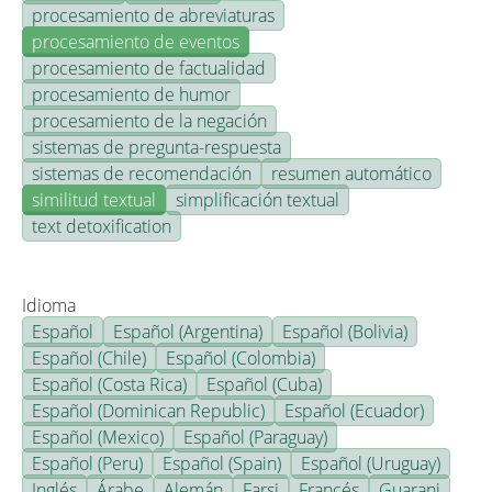
procesamiento de abreviaturas
procesamiento de eventos
procesamiento de factualidad
procesamiento de humor
procesamiento de la negación
sistemas de pregunta-respuesta
sistemas de recomendación
resumen automático
similitud textual
simplificación textual
text detoxification
Idioma
Español
Español (Argentina)
Español (Bolivia)
Español (Chile)
Español (Colombia)
Español (Costa Rica)
Español (Cuba)
Español (Dominican Republic)
Español (Ecuador)
Español (Mexico)
Español (Paraguay)
Español (Peru)
Español (Spain)
Español (Uruguay)
Inglés
Árabe
Alemán
Farsi
Francés
Guarani