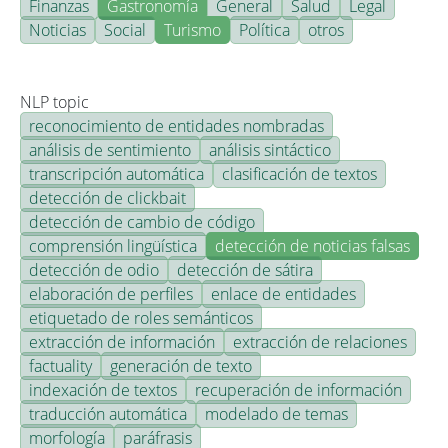
Finanzas
Gastronomía
General
Salud
Legal
Noticias
Social
Turismo
Política
otros
NLP topic
reconocimiento de entidades nombradas
análisis de sentimiento
análisis sintáctico
transcripción automática
clasificación de textos
detección de clickbait
detección de cambio de código
comprensión lingüística
detección de noticias falsas
detección de odio
detección de sátira
elaboración de perfiles
enlace de entidades
etiquetado de roles semánticos
extracción de información
extracción de relaciones
factuality
generación de texto
indexación de textos
recuperación de información
traducción automática
modelado de temas
morfología
paráfrasis