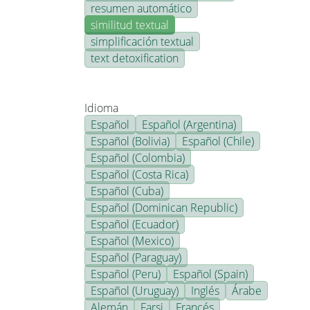
resumen automático
similitud textual
simplificación textual
text detoxification
Idioma
Español
Español (Argentina)
Español (Bolivia)
Español (Chile)
Español (Colombia)
Español (Costa Rica)
Español (Cuba)
Español (Dominican Republic)
Español (Ecuador)
Español (Mexico)
Español (Paraguay)
Español (Peru)
Español (Spain)
Español (Uruguay)
Inglés
Árabe
Alemán
Farsi
Francés