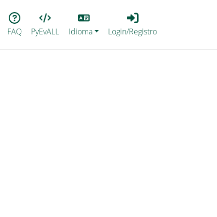
Lang
Login_Registro
FAQ
PyEvALL
Idioma
Login/Registro