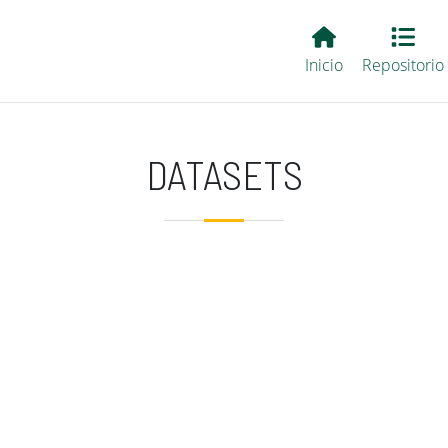
Main EvALL
Inicio
Repositorio
DATASETS