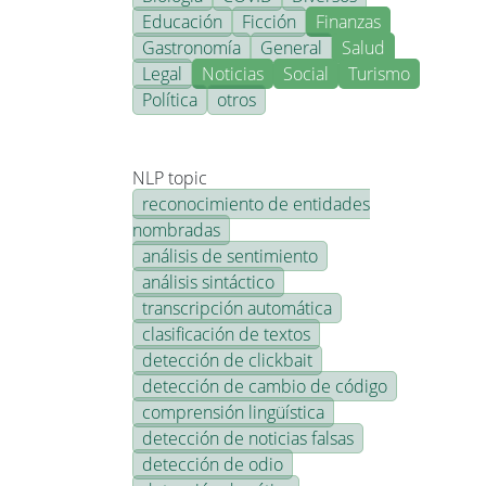
Educación
Ficción
Finanzas
Gastronomía
General
Salud
Legal
Noticias
Social
Turismo
Política
otros
NLP topic
reconocimiento de entidades
nombradas
análisis de sentimiento
análisis sintáctico
transcripción automática
clasificación de textos
detección de clickbait
detección de cambio de código
comprensión lingüística
detección de noticias falsas
detección de odio