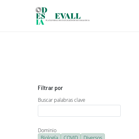
Pasar al contenido principal
Filtrar por
Buscar palabras clave
Dominio
Biología
COVID
Diversos