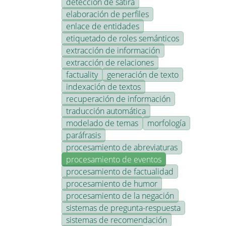
detección de sátira
elaboración de perfiles
enlace de entidades
etiquetado de roles semánticos
extracción de información
extracción de relaciones
factuality
generación de texto
indexación de textos
recuperación de información
traducción automática
modelado de temas
morfología
paráfrasis
procesamiento de abreviaturas
procesamiento de eventos
procesamiento de factualidad
procesamiento de humor
procesamiento de la negación
sistemas de pregunta-respuesta
sistemas de recomendación