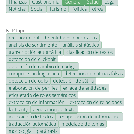
Finanzas
Gastronomía
General
Salud
Legal
Noticias
Social
Turismo
Política
otros
NLP topic
reconocimiento de entidades nombradas
análisis de sentimiento
análisis sintáctico
transcripción automática
clasificación de textos
detección de clickbait
detección de cambio de código
comprensión lingüística
detección de noticias falsas
detección de odio
detección de sátira
elaboración de perfiles
enlace de entidades
etiquetado de roles semánticos
extracción de información
extracción de relaciones
factuality
generación de texto
indexación de textos
recuperación de información
traducción automática
modelado de temas
morfología
paráfrasis