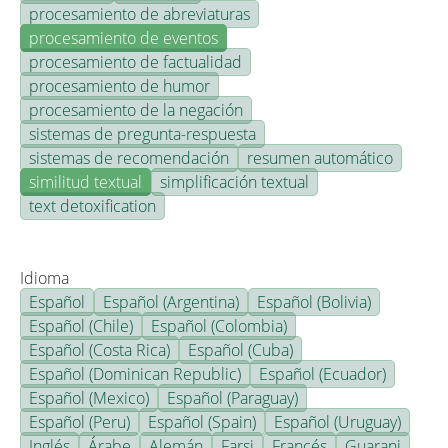
procesamiento de abreviaturas
procesamiento de eventos
procesamiento de factualidad
procesamiento de humor
procesamiento de la negación
sistemas de pregunta-respuesta
sistemas de recomendación
resumen automático
similitud textual
simplificación textual
text detoxification
Idioma
Español
Español (Argentina)
Español (Bolivia)
Español (Chile)
Español (Colombia)
Español (Costa Rica)
Español (Cuba)
Español (Dominican Republic)
Español (Ecuador)
Español (Mexico)
Español (Paraguay)
Español (Peru)
Español (Spain)
Español (Uruguay)
Inglés
Árabe
Alemán
Farsi
Francés
Guarani