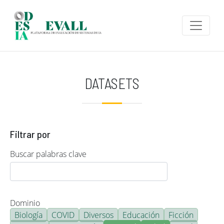
Pasar al contenido principal
DATASETS
Filtrar por
Buscar palabras clave
Dominio
Biología
COVID
Diversos
Educación
Ficción