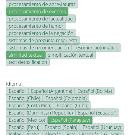
procesamiento de abreviaturas
procesamiento de eventos
procesamiento de factualidad
procesamiento de humor
procesamiento de la negación
sistemas de pregunta-respuesta
sistemas de recomendación
resumen automático
similitud textual
simplificación textual
text detoxification
Idioma
Español
Español (Argentina)
Español (Bolivia)
Español (Chile)
Español (Colombia)
Español (Costa Rica)
Español (Cuba)
Español (Dominican Republic)
Español (Ecuador)
Español (Mexico)
Español (Paraguay)
Español (Peru)
Español (Spain)
Español (Uruguay)
Inglés
Árabe
Alemán
Farsi
Francés
Guarani