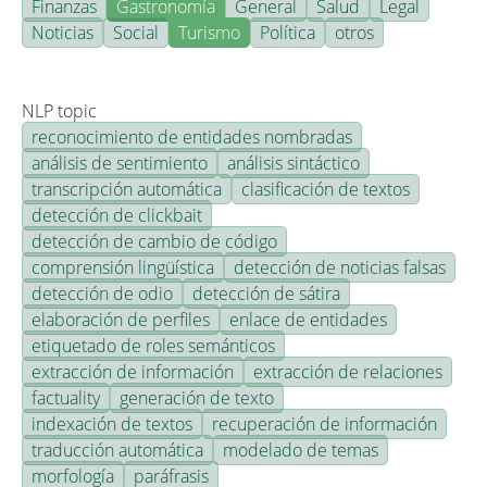
Finanzas
Gastronomía
General
Salud
Legal
Noticias
Social
Turismo
Política
otros
NLP topic
reconocimiento de entidades nombradas
análisis de sentimiento
análisis sintáctico
transcripción automática
clasificación de textos
detección de clickbait
detección de cambio de código
comprensión lingüística
detección de noticias falsas
detección de odio
detección de sátira
elaboración de perfiles
enlace de entidades
etiquetado de roles semánticos
extracción de información
extracción de relaciones
factuality
generación de texto
indexación de textos
recuperación de información
traducción automática
modelado de temas
morfología
paráfrasis