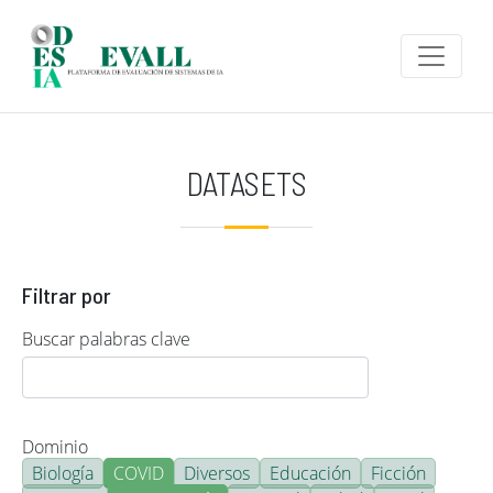
Pasar al contenido principal
DATASETS
Filtrar por
Buscar palabras clave
Dominio
Biología
COVID
Diversos
Educación
Ficción