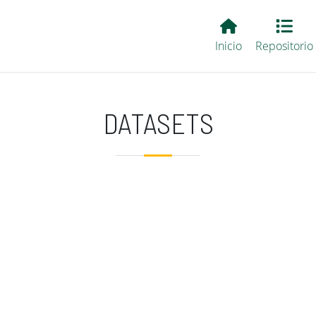
Main EvALL
Inicio
Repositorio
DATASETS