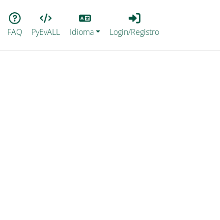
Lang
Login_Registro
FAQ
PyEvALL
Idioma
Login/Registro