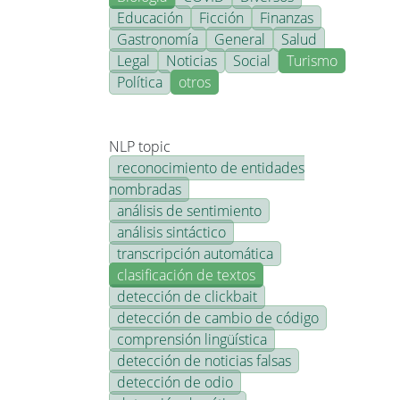
Educación
Ficción
Finanzas
Gastronomía
General
Salud
Legal
Noticias
Social
Turismo
Política
otros
NLP topic
reconocimiento de entidades
nombradas
análisis de sentimiento
análisis sintáctico
transcripción automática
clasificación de textos
detección de clickbait
detección de cambio de código
comprensión lingüística
detección de noticias falsas
detección de odio