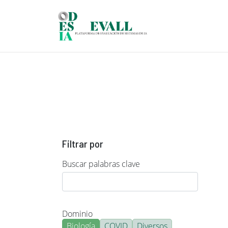
Pasar al contenido principal
Filtrar por
Buscar palabras clave
Dominio
Biología
COVID
Diversos