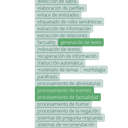
detección de sátira
elaboración de perfiles
enlace de entidades
etiquetado de roles semánticos
extracción de información
extracción de relaciones
factuality
generación de texto
indexación de textos
recuperación de información
traducción automática
modelado de temas
morfología
paráfrasis
procesamiento de abreviaturas
procesamiento de eventos
procesamiento de factualidad
procesamiento de humor
procesamiento de la negación
sistemas de pregunta-respuesta
sistemas de recomendación