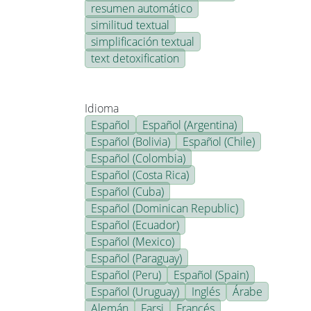
resumen automático
similitud textual
simplificación textual
text detoxification
Idioma
Español
Español (Argentina)
Español (Bolivia)
Español (Chile)
Español (Colombia)
Español (Costa Rica)
Español (Cuba)
Español (Dominican Republic)
Español (Ecuador)
Español (Mexico)
Español (Paraguay)
Español (Peru)
Español (Spain)
Español (Uruguay)
Inglés
Árabe
Alemán
Farsi
Francés