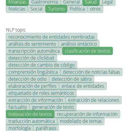
Finanzas
Gastronomía
General
Salud
Legal
Noticias
Social
Turismo
Política
otros
NLP topic
reconocimiento de entidades nombradas
análisis de sentimiento
análisis sintáctico
transcripción automática
clasificación de textos
detección de clickbait
detección de cambio de código
comprensión lingüística
detección de noticias falsas
detección de odio
detección de sátira
elaboración de perfiles
enlace de entidades
etiquetado de roles semánticos
extracción de información
extracción de relaciones
factuality
generación de texto
indexación de textos
recuperación de información
traducción automática
modelado de temas
morfología
paráfrasis