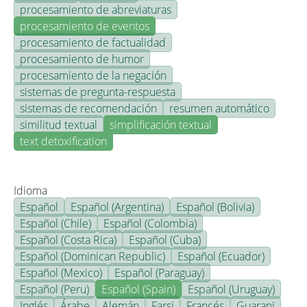
procesamiento de abreviaturas
procesamiento de eventos
procesamiento de factualidad
procesamiento de humor
procesamiento de la negación
sistemas de pregunta-respuesta
sistemas de recomendación
resumen automático
similitud textual
simplificación textual
text detoxification
Idioma
Español
Español (Argentina)
Español (Bolivia)
Español (Chile)
Español (Colombia)
Español (Costa Rica)
Español (Cuba)
Español (Dominican Republic)
Español (Ecuador)
Español (Mexico)
Español (Paraguay)
Español (Peru)
Español (Spain)
Español (Uruguay)
Inglés
Árabe
Alemán
Farsi
Francés
Guarani