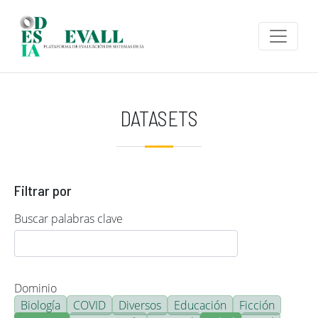
Pasar al contenido principal
DATASETS
Filtrar por
Buscar palabras clave
Dominio
Biología
COVID
Diversos
Educación
Ficción