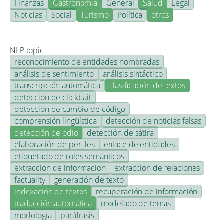
Finanzas
Gastronomía
General
Salud
Legal
Noticias
Social
Turismo
Política
otros
NLP topic
reconocimiento de entidades nombradas
análisis de sentimiento
análisis sintáctico
transcripción automática
clasificación de textos
detección de clickbait
detección de cambio de código
comprensión lingüística
detección de noticias falsas
detección de odio
detección de sátira
elaboración de perfiles
enlace de entidades
etiquetado de roles semánticos
extracción de información
extracción de relaciones
factuality
generación de texto
indexación de textos
recuperación de información
traducción automática
modelado de temas
morfología
paráfrasis