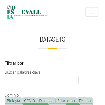
Pasar al contenido principal
DATASETS
Filtrar por
Buscar palabras clave
Dominio
Biología
COVID
Diversos
Educación
Ficción