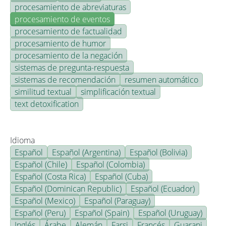
procesamiento de abreviaturas
procesamiento de eventos
procesamiento de factualidad
procesamiento de humor
procesamiento de la negación
sistemas de pregunta-respuesta
sistemas de recomendación
resumen automático
similitud textual
simplificación textual
text detoxification
Idioma
Español
Español (Argentina)
Español (Bolivia)
Español (Chile)
Español (Colombia)
Español (Costa Rica)
Español (Cuba)
Español (Dominican Republic)
Español (Ecuador)
Español (Mexico)
Español (Paraguay)
Español (Peru)
Español (Spain)
Español (Uruguay)
Inglés
Árabe
Alemán
Farsi
Francés
Guarani