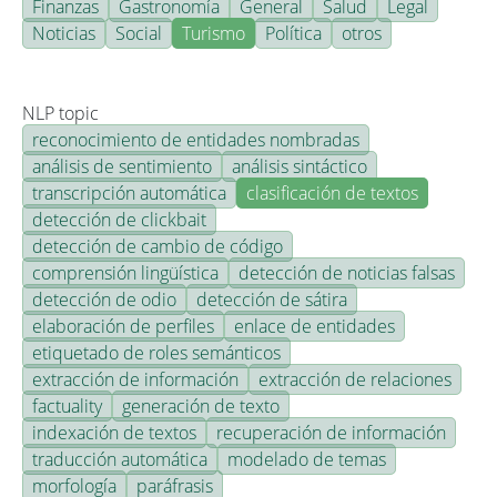
Finanzas
Gastronomía
General
Salud
Legal
Noticias
Social
Turismo
Política
otros
NLP topic
reconocimiento de entidades nombradas
análisis de sentimiento
análisis sintáctico
transcripción automática
clasificación de textos
detección de clickbait
detección de cambio de código
comprensión lingüística
detección de noticias falsas
detección de odio
detección de sátira
elaboración de perfiles
enlace de entidades
etiquetado de roles semánticos
extracción de información
extracción de relaciones
factuality
generación de texto
indexación de textos
recuperación de información
traducción automática
modelado de temas
morfología
paráfrasis