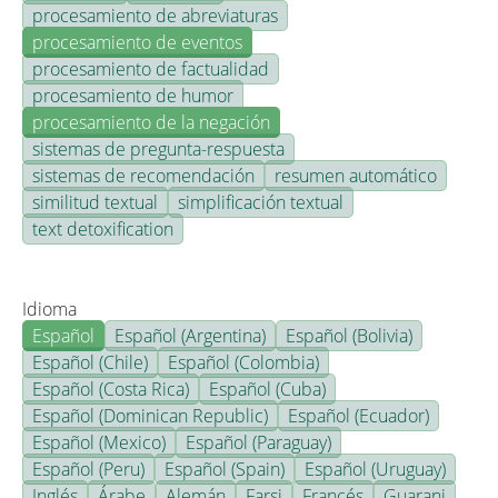
procesamiento de abreviaturas
procesamiento de eventos
procesamiento de factualidad
procesamiento de humor
procesamiento de la negación
sistemas de pregunta-respuesta
sistemas de recomendación
resumen automático
similitud textual
simplificación textual
text detoxification
Idioma
Español
Español (Argentina)
Español (Bolivia)
Español (Chile)
Español (Colombia)
Español (Costa Rica)
Español (Cuba)
Español (Dominican Republic)
Español (Ecuador)
Español (Mexico)
Español (Paraguay)
Español (Peru)
Español (Spain)
Español (Uruguay)
Inglés
Árabe
Alemán
Farsi
Francés
Guarani