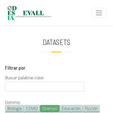
Pasar al contenido principal
DATASETS
Filtrar por
Buscar palabras clave
Dominio
Biología
COVID
Diversos
Educación
Ficción