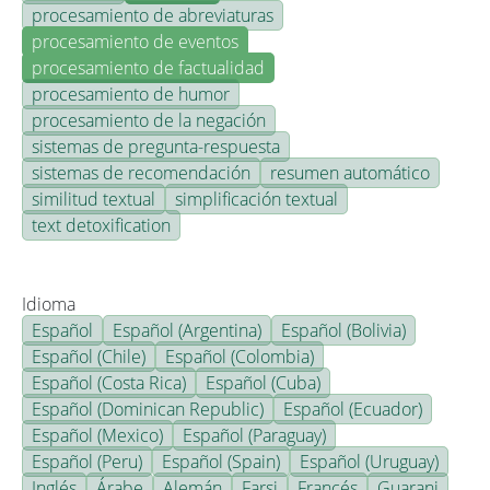
procesamiento de abreviaturas
procesamiento de eventos
procesamiento de factualidad
procesamiento de humor
procesamiento de la negación
sistemas de pregunta-respuesta
sistemas de recomendación
resumen automático
similitud textual
simplificación textual
text detoxification
Idioma
Español
Español (Argentina)
Español (Bolivia)
Español (Chile)
Español (Colombia)
Español (Costa Rica)
Español (Cuba)
Español (Dominican Republic)
Español (Ecuador)
Español (Mexico)
Español (Paraguay)
Español (Peru)
Español (Spain)
Español (Uruguay)
Inglés
Árabe
Alemán
Farsi
Francés
Guarani