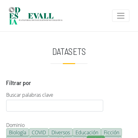
Pasar al contenido principal
DATASETS
Filtrar por
Buscar palabras clave
Dominio
Biología
COVID
Diversos
Educación
Ficción