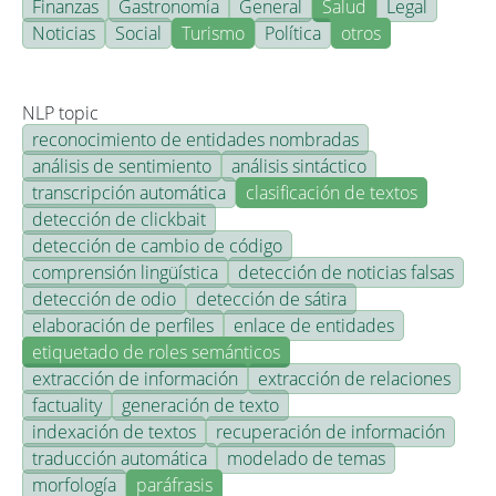
Finanzas
Gastronomía
General
Salud
Legal
Noticias
Social
Turismo
Política
otros
NLP topic
reconocimiento de entidades nombradas
análisis de sentimiento
análisis sintáctico
transcripción automática
clasificación de textos
detección de clickbait
detección de cambio de código
comprensión lingüística
detección de noticias falsas
detección de odio
detección de sátira
elaboración de perfiles
enlace de entidades
etiquetado de roles semánticos
extracción de información
extracción de relaciones
factuality
generación de texto
indexación de textos
recuperación de información
traducción automática
modelado de temas
morfología
paráfrasis