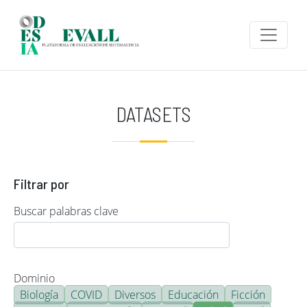
Pasar al contenido principal
DATASETS
Filtrar por
Buscar palabras clave
Dominio
Biología
COVID
Diversos
Educación
Ficción