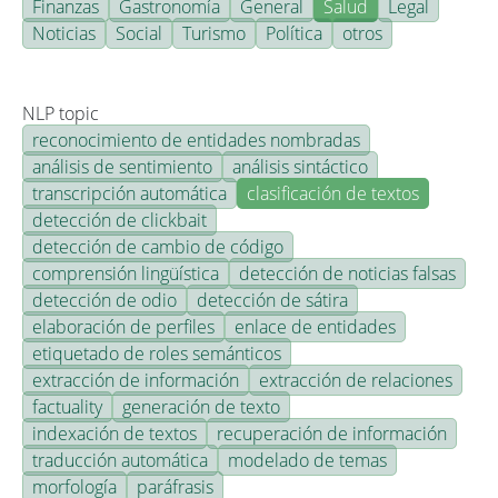
Finanzas
Gastronomía
General
Salud
Legal
Noticias
Social
Turismo
Política
otros
NLP topic
reconocimiento de entidades nombradas
análisis de sentimiento
análisis sintáctico
transcripción automática
clasificación de textos
detección de clickbait
detección de cambio de código
comprensión lingüística
detección de noticias falsas
detección de odio
detección de sátira
elaboración de perfiles
enlace de entidades
etiquetado de roles semánticos
extracción de información
extracción de relaciones
factuality
generación de texto
indexación de textos
recuperación de información
traducción automática
modelado de temas
morfología
paráfrasis