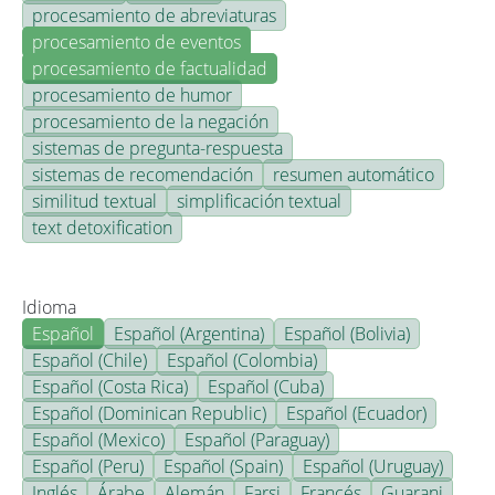
procesamiento de abreviaturas
procesamiento de eventos
procesamiento de factualidad
procesamiento de humor
procesamiento de la negación
sistemas de pregunta-respuesta
sistemas de recomendación
resumen automático
similitud textual
simplificación textual
text detoxification
Idioma
Español
Español (Argentina)
Español (Bolivia)
Español (Chile)
Español (Colombia)
Español (Costa Rica)
Español (Cuba)
Español (Dominican Republic)
Español (Ecuador)
Español (Mexico)
Español (Paraguay)
Español (Peru)
Español (Spain)
Español (Uruguay)
Inglés
Árabe
Alemán
Farsi
Francés
Guarani