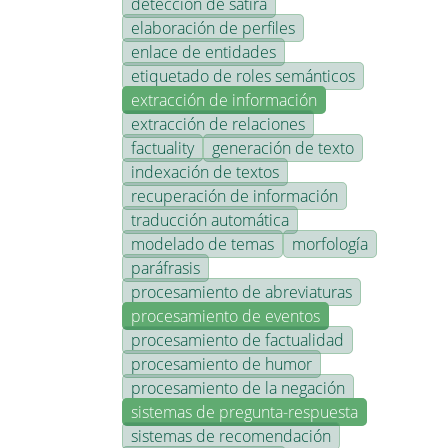
detección de sátira
elaboración de perfiles
enlace de entidades
etiquetado de roles semánticos
extracción de información
extracción de relaciones
factuality
generación de texto
indexación de textos
recuperación de información
traducción automática
modelado de temas
morfología
paráfrasis
procesamiento de abreviaturas
procesamiento de eventos
procesamiento de factualidad
procesamiento de humor
procesamiento de la negación
sistemas de pregunta-respuesta
sistemas de recomendación