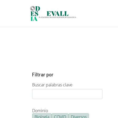
Pasar al contenido principal
Filtrar por
Buscar palabras clave
Dominio
Biología
COVID
Diversos