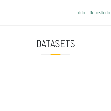
Main EvALL
Inicio
Repositorio
DATASETS