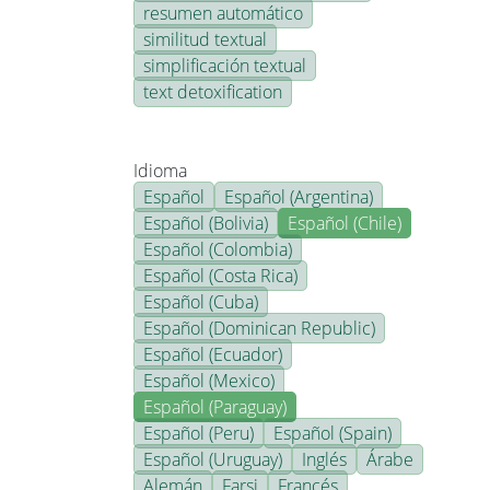
resumen automático
similitud textual
simplificación textual
text detoxification
Idioma
Español
Español (Argentina)
Español (Bolivia)
Español (Chile)
Español (Colombia)
Español (Costa Rica)
Español (Cuba)
Español (Dominican Republic)
Español (Ecuador)
Español (Mexico)
Español (Paraguay)
Español (Peru)
Español (Spain)
Español (Uruguay)
Inglés
Árabe
Alemán
Farsi
Francés