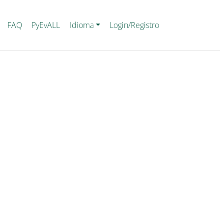
Lang
Login_Registro
FAQ
PyEvALL
Idioma
Login/Registro