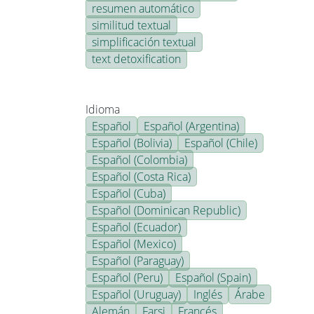
resumen automático
similitud textual
simplificación textual
text detoxification
Idioma
Español
Español (Argentina)
Español (Bolivia)
Español (Chile)
Español (Colombia)
Español (Costa Rica)
Español (Cuba)
Español (Dominican Republic)
Español (Ecuador)
Español (Mexico)
Español (Paraguay)
Español (Peru)
Español (Spain)
Español (Uruguay)
Inglés
Árabe
Alemán
Farsi
Francés