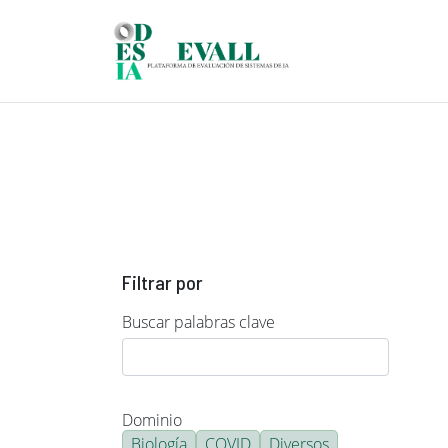
Pasar al contenido principal
Filtrar por
Buscar palabras clave
Dominio
Biología
COVID
Diversos