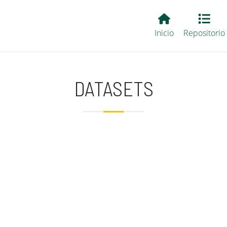
Main EvALL
Inicio
Repositorio
DATASETS