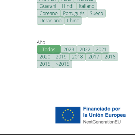
Guarani
Hindi
Italiano
Coreano
Portugués
Sueco
Ucraniano
Chino
Año
- Todos -
2023
2022
2021
2020
2019
2018
2017
2016
2015
<2015