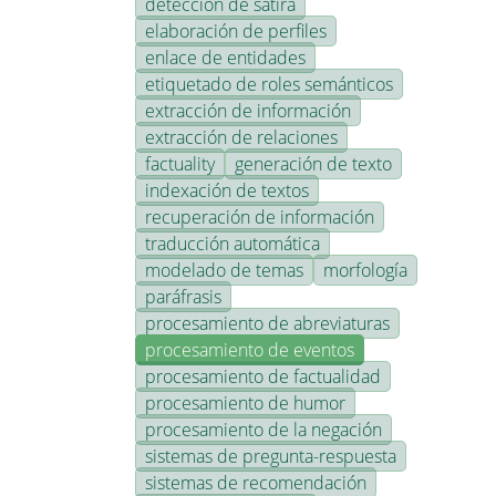
detección de sátira
elaboración de perfiles
enlace de entidades
etiquetado de roles semánticos
extracción de información
extracción de relaciones
factuality
generación de texto
indexación de textos
recuperación de información
traducción automática
modelado de temas
morfología
paráfrasis
procesamiento de abreviaturas
procesamiento de eventos
procesamiento de factualidad
procesamiento de humor
procesamiento de la negación
sistemas de pregunta-respuesta
sistemas de recomendación