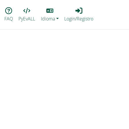
Lang
Login_Registro
FAQ
PyEvALL
Idioma
Login/Registro