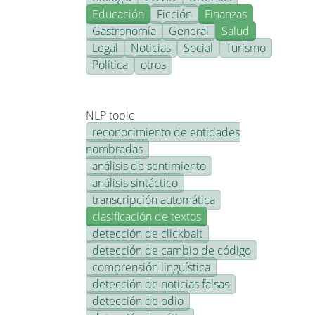
Educación
Ficción
Finanzas
Gastronomía
General
Salud
Legal
Noticias
Social
Turismo
Política
otros
NLP topic
reconocimiento de entidades
nombradas
análisis de sentimiento
análisis sintáctico
transcripción automática
clasificación de textos
detección de clickbait
detección de cambio de código
comprensión lingüística
detección de noticias falsas
detección de odio