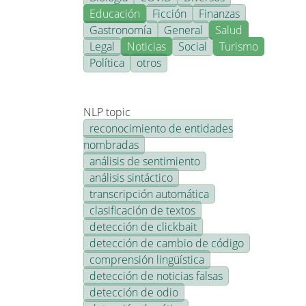
Educación
Ficción
Finanzas
Gastronomía
General
Salud
Legal
Noticias
Social
Turismo
Política
otros
NLP topic
reconocimiento de entidades
nombradas
análisis de sentimiento
análisis sintáctico
transcripción automática
clasificación de textos
detección de clickbait
detección de cambio de código
comprensión lingüística
detección de noticias falsas
detección de odio