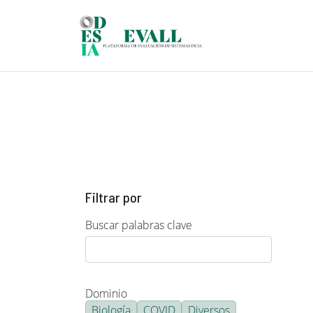
Pasar al contenido principal
Filtrar por
Buscar palabras clave
Dominio
Biología
COVID
Diversos