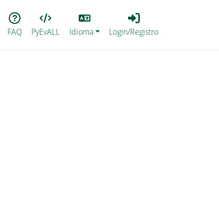
Lang
Login_Registro
FAQ
PyEvALL
Idioma
Login/Registro