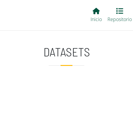
Main EvALL
Inicio
Repositorio
DATASETS