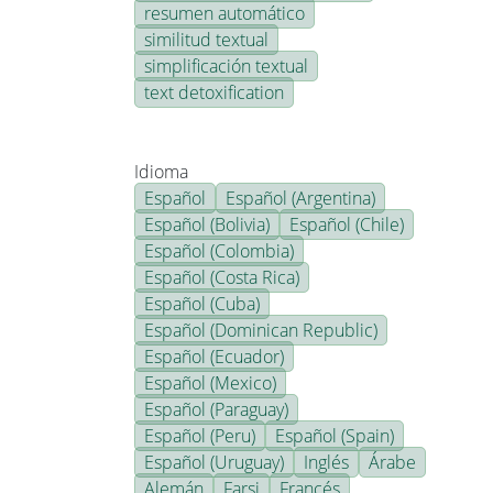
resumen automático
similitud textual
simplificación textual
text detoxification
Idioma
Español
Español (Argentina)
Español (Bolivia)
Español (Chile)
Español (Colombia)
Español (Costa Rica)
Español (Cuba)
Español (Dominican Republic)
Español (Ecuador)
Español (Mexico)
Español (Paraguay)
Español (Peru)
Español (Spain)
Español (Uruguay)
Inglés
Árabe
Alemán
Farsi
Francés