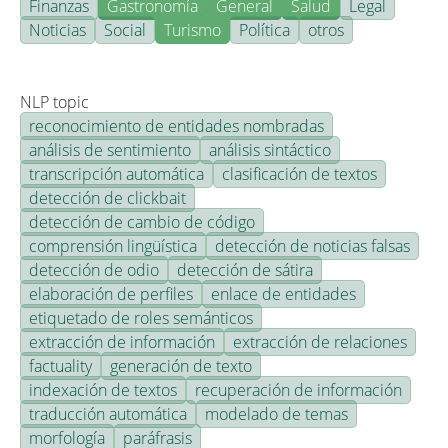
Finanzas
Gastronomía
General
Salud
Legal
Noticias
Social
Turismo
Política
otros
NLP topic
reconocimiento de entidades nombradas
análisis de sentimiento
análisis sintáctico
transcripción automática
clasificación de textos
detección de clickbait
detección de cambio de código
comprensión lingüística
detección de noticias falsas
detección de odio
detección de sátira
elaboración de perfiles
enlace de entidades
etiquetado de roles semánticos
extracción de información
extracción de relaciones
factuality
generación de texto
indexación de textos
recuperación de información
traducción automática
modelado de temas
morfología
paráfrasis