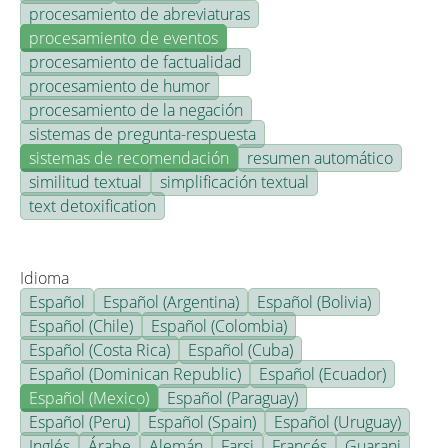
procesamiento de abreviaturas
procesamiento de eventos
procesamiento de factualidad
procesamiento de humor
procesamiento de la negación
sistemas de pregunta-respuesta
sistemas de recomendación
resumen automático
similitud textual
simplificación textual
text detoxification
Idioma
Español
Español (Argentina)
Español (Bolivia)
Español (Chile)
Español (Colombia)
Español (Costa Rica)
Español (Cuba)
Español (Dominican Republic)
Español (Ecuador)
Español (Mexico)
Español (Paraguay)
Español (Peru)
Español (Spain)
Español (Uruguay)
Inglés
Árabe
Alemán
Farsi
Francés
Guarani