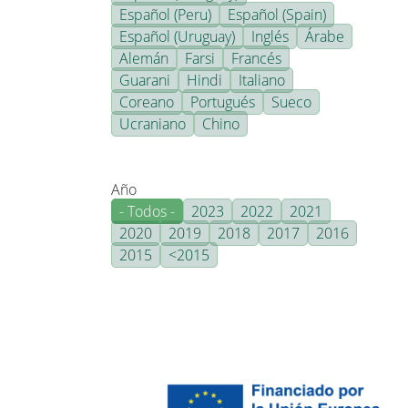
Español (Peru)
Español (Spain)
Español (Uruguay)
Inglés
Árabe
Alemán
Farsi
Francés
Guarani
Hindi
Italiano
Coreano
Portugués
Sueco
Ucraniano
Chino
Año
- Todos -
2023
2022
2021
2020
2019
2018
2017
2016
2015
<2015