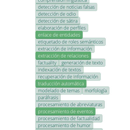
comprensión lingüística
detección de noticias falsas
detección de odio
detección de sátira
elaboración de perfiles
enlace de entidades
etiquetado de roles semánticos
extracción de información
extracción de relaciones
factuality
generación de texto
indexación de textos
recuperación de información
traducción automática
modelado de temas
morfología
paráfrasis
procesamiento de abreviaturas
procesamiento de eventos
procesamiento de factualidad
procesamiento de humor