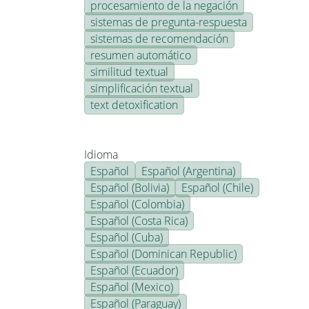
procesamiento de la negación
sistemas de pregunta-respuesta
sistemas de recomendación
resumen automático
similitud textual
simplificación textual
text detoxification
Idioma
Español
Español (Argentina)
Español (Bolivia)
Español (Chile)
Español (Colombia)
Español (Costa Rica)
Español (Cuba)
Español (Dominican Republic)
Español (Ecuador)
Español (Mexico)
Español (Paraguay)