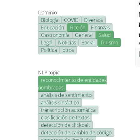
Dominio
Biología
COVID
Diversos
Educación
Ficción
Finanzas
Gastronomía
General
Salud
Legal
Noticias
Social
Turismo
Política
otros
NLP topic
reconocimiento de entidades
nombradas
análisis de sentimiento
análisis sintáctico
transcripción automática
clasificación de textos
detección de clickbait
detección de cambio de código