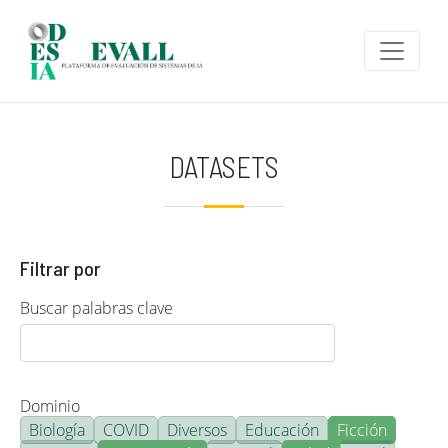
Pasar al contenido principal
DATASETS
Filtrar por
Buscar palabras clave
Dominio
Biología
COVID
Diversos
Educación
Ficción