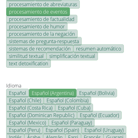
procesamiento de abreviaturas
procesamiento de eventos
procesamiento de factualidad
procesamiento de humor
procesamiento de la negación
sistemas de pregunta-respuesta
sistemas de recomendación
resumen automático
similitud textual
simplificación textual
text detoxification
Idioma
Español
Español (Argentina)
Español (Bolivia)
Español (Chile)
Español (Colombia)
Español (Costa Rica)
Español (Cuba)
Español (Dominican Republic)
Español (Ecuador)
Español (Mexico)
Español (Paraguay)
Español (Peru)
Español (Spain)
Español (Uruguay)
Inglés
Árabe
Alemán
Farsi
Francés
Guarani