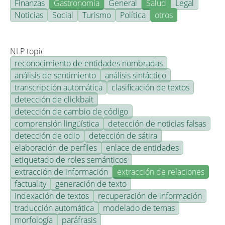
Finanzas
Gastronomía
General
Salud
Legal
Noticias
Social
Turismo
Política
otros
NLP topic
reconocimiento de entidades nombradas
análisis de sentimiento
análisis sintáctico
transcripción automática
clasificación de textos
detección de clickbait
detección de cambio de código
comprensión lingüística
detección de noticias falsas
detección de odio
detección de sátira
elaboración de perfiles
enlace de entidades
etiquetado de roles semánticos
extracción de información
extracción de relaciones
factuality
generación de texto
indexación de textos
recuperación de información
traducción automática
modelado de temas
morfología
paráfrasis