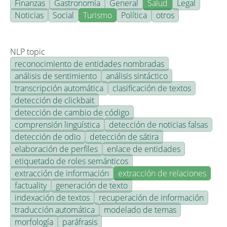
Finanzas
Gastronomía
General
Salud
Legal
Noticias
Social
Turismo
Política
otros
NLP topic
reconocimiento de entidades nombradas
análisis de sentimiento
análisis sintáctico
transcripción automática
clasificación de textos
detección de clickbait
detección de cambio de código
comprensión lingüística
detección de noticias falsas
detección de odio
detección de sátira
elaboración de perfiles
enlace de entidades
etiquetado de roles semánticos
extracción de información
extracción de relaciones
factuality
generación de texto
indexación de textos
recuperación de información
traducción automática
modelado de temas
morfología
paráfrasis