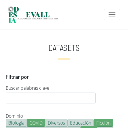
Pasar al contenido principal
DATASETS
Filtrar por
Buscar palabras clave
Dominio
Biología
COVID
Diversos
Educación
Ficción