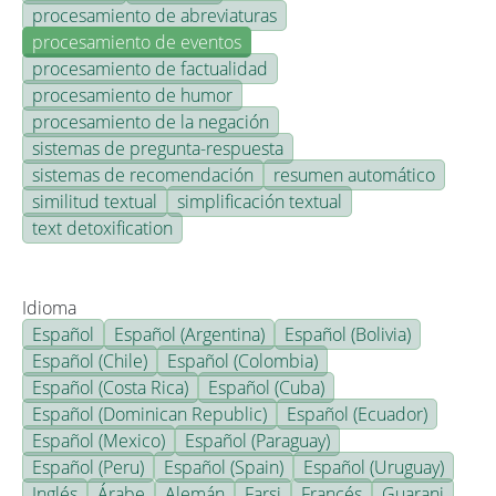
procesamiento de abreviaturas
procesamiento de eventos
procesamiento de factualidad
procesamiento de humor
procesamiento de la negación
sistemas de pregunta-respuesta
sistemas de recomendación
resumen automático
similitud textual
simplificación textual
text detoxification
Idioma
Español
Español (Argentina)
Español (Bolivia)
Español (Chile)
Español (Colombia)
Español (Costa Rica)
Español (Cuba)
Español (Dominican Republic)
Español (Ecuador)
Español (Mexico)
Español (Paraguay)
Español (Peru)
Español (Spain)
Español (Uruguay)
Inglés
Árabe
Alemán
Farsi
Francés
Guarani