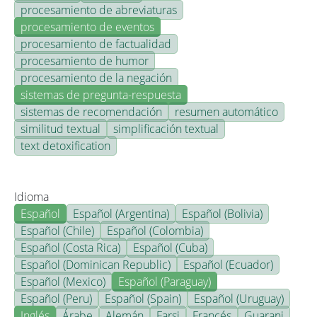
procesamiento de abreviaturas
procesamiento de eventos
procesamiento de factualidad
procesamiento de humor
procesamiento de la negación
sistemas de pregunta-respuesta
sistemas de recomendación
resumen automático
similitud textual
simplificación textual
text detoxification
Idioma
Español
Español (Argentina)
Español (Bolivia)
Español (Chile)
Español (Colombia)
Español (Costa Rica)
Español (Cuba)
Español (Dominican Republic)
Español (Ecuador)
Español (Mexico)
Español (Paraguay)
Español (Peru)
Español (Spain)
Español (Uruguay)
Inglés
Árabe
Alemán
Farsi
Francés
Guarani