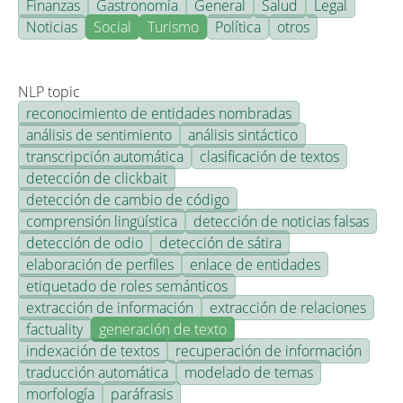
Finanzas
Gastronomía
General
Salud
Legal
Noticias
Social
Turismo
Política
otros
NLP topic
reconocimiento de entidades nombradas
análisis de sentimiento
análisis sintáctico
transcripción automática
clasificación de textos
detección de clickbait
detección de cambio de código
comprensión lingüística
detección de noticias falsas
detección de odio
detección de sátira
elaboración de perfiles
enlace de entidades
etiquetado de roles semánticos
extracción de información
extracción de relaciones
factuality
generación de texto
indexación de textos
recuperación de información
traducción automática
modelado de temas
morfología
paráfrasis