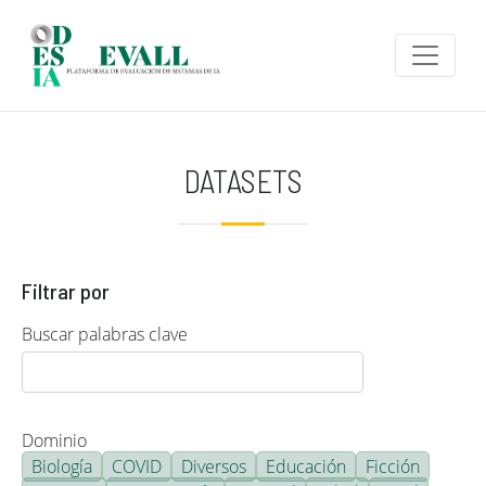
Pasar al contenido principal
DATASETS
Filtrar por
Buscar palabras clave
Dominio
Biología
COVID
Diversos
Educación
Ficción