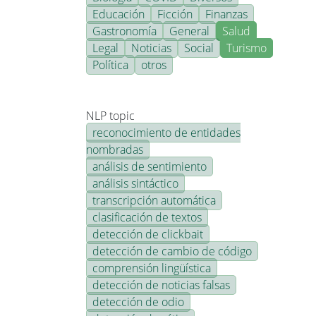
Educación
Ficción
Finanzas
Gastronomía
General
Salud
Legal
Noticias
Social
Turismo
Política
otros
NLP topic
reconocimiento de entidades
nombradas
análisis de sentimiento
análisis sintáctico
transcripción automática
clasificación de textos
detección de clickbait
detección de cambio de código
comprensión lingüística
detección de noticias falsas
detección de odio