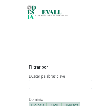
Pasar al contenido principal
Filtrar por
Buscar palabras clave
Dominio
Biología
COVID
Diversos