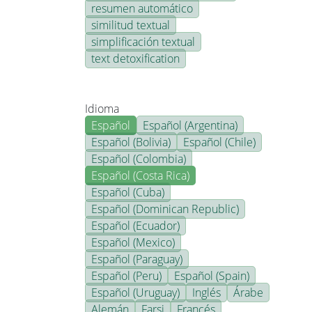
resumen automático
similitud textual
simplificación textual
text detoxification
Idioma
Español
Español (Argentina)
Español (Bolivia)
Español (Chile)
Español (Colombia)
Español (Costa Rica)
Español (Cuba)
Español (Dominican Republic)
Español (Ecuador)
Español (Mexico)
Español (Paraguay)
Español (Peru)
Español (Spain)
Español (Uruguay)
Inglés
Árabe
Alemán
Farsi
Francés