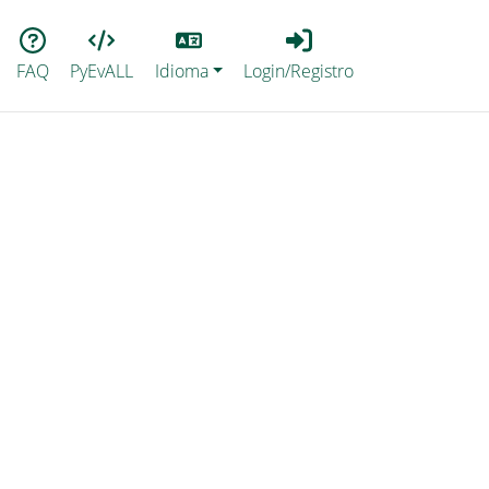
Lang
Login_Registro
FAQ
PyEvALL
Idioma
Login/Registro