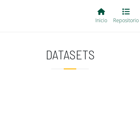
Main EvALL
Inicio
Repositorio
DATASETS