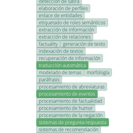
detección de sátira
elaboración de perfiles
enlace de entidades
etiquetado de roles semánticos
extracción de información
extracción de relaciones
factuality
generación de texto
indexación de textos
recuperación de información
traducción automática
modelado de temas
morfología
paráfrasis
procesamiento de abreviaturas
procesamiento de eventos
procesamiento de factualidad
procesamiento de humor
procesamiento de la negación
sistemas de pregunta-respuesta
sistemas de recomendación