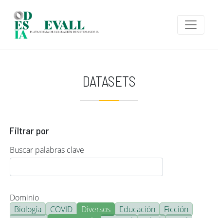
Pasar al contenido principal
DATASETS
Filtrar por
Buscar palabras clave
Dominio
Biología
COVID
Diversos
Educación
Ficción