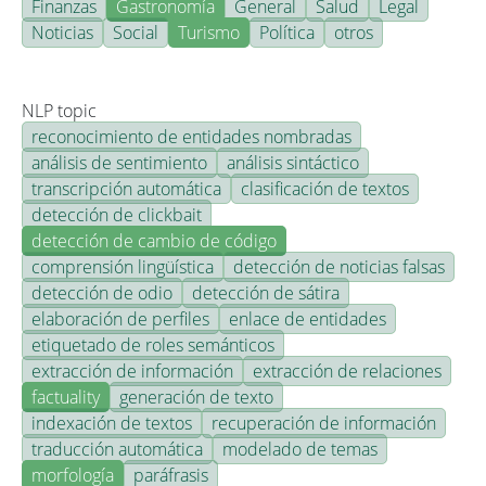
Finanzas
Gastronomía
General
Salud
Legal
Noticias
Social
Turismo
Política
otros
NLP topic
reconocimiento de entidades nombradas
análisis de sentimiento
análisis sintáctico
transcripción automática
clasificación de textos
detección de clickbait
detección de cambio de código
comprensión lingüística
detección de noticias falsas
detección de odio
detección de sátira
elaboración de perfiles
enlace de entidades
etiquetado de roles semánticos
extracción de información
extracción de relaciones
factuality
generación de texto
indexación de textos
recuperación de información
traducción automática
modelado de temas
morfología
paráfrasis