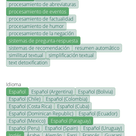
procesamiento de abreviaturas
procesamiento de eventos
procesamiento de factualidad
procesamiento de humor
procesamiento de la negación
sistemas de pregunta-respuesta
sistemas de recomendación
resumen automático
similitud textual
simplificación textual
text detoxification
Idioma
Español
Español (Argentina)
Español (Bolivia)
Español (Chile)
Español (Colombia)
Español (Costa Rica)
Español (Cuba)
Español (Dominican Republic)
Español (Ecuador)
Español (Mexico)
Español (Paraguay)
Español (Peru)
Español (Spain)
Español (Uruguay)
Inglés
Árabe
Alemán
Farsi
Francés
Guarani