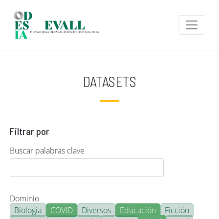
Pasar al contenido principal
DATASETS
Filtrar por
Buscar palabras clave
Dominio
Biología
COVID
Diversos
Educación
Ficción