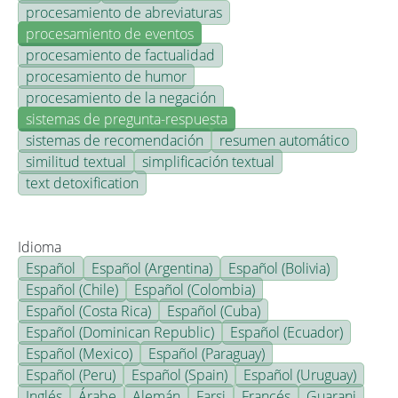
procesamiento de abreviaturas
procesamiento de eventos
procesamiento de factualidad
procesamiento de humor
procesamiento de la negación
sistemas de pregunta-respuesta
sistemas de recomendación
resumen automático
similitud textual
simplificación textual
text detoxification
Idioma
Español
Español (Argentina)
Español (Bolivia)
Español (Chile)
Español (Colombia)
Español (Costa Rica)
Español (Cuba)
Español (Dominican Republic)
Español (Ecuador)
Español (Mexico)
Español (Paraguay)
Español (Peru)
Español (Spain)
Español (Uruguay)
Inglés
Árabe
Alemán
Farsi
Francés
Guarani