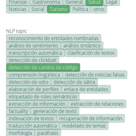
Finanzas
Gastronomía
General
Salud
Legal
Noticias
Social
Turismo
Política
otros
NLP topic
reconocimiento de entidades nombradas
análisis de sentimiento
análisis sintáctico
transcripción automática
clasificación de textos
detección de clickbait
detección de cambio de código
comprensión lingüística
detección de noticias falsas
detección de odio
detección de sátira
elaboración de perfiles
enlace de entidades
etiquetado de roles semánticos
extracción de información
extracción de relaciones
factuality
generación de texto
indexación de textos
recuperación de información
traducción automática
modelado de temas
morfología
paráfrasis