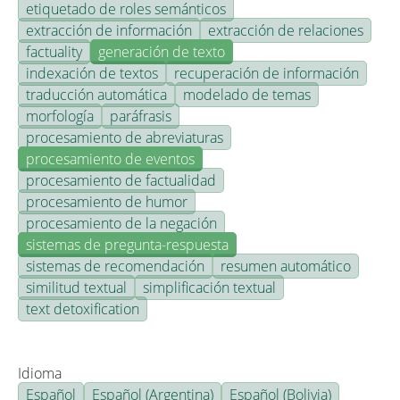
etiquetado de roles semánticos
extracción de información
extracción de relaciones
factuality
generación de texto
indexación de textos
recuperación de información
traducción automática
modelado de temas
morfología
paráfrasis
procesamiento de abreviaturas
procesamiento de eventos
procesamiento de factualidad
procesamiento de humor
procesamiento de la negación
sistemas de pregunta-respuesta
sistemas de recomendación
resumen automático
similitud textual
simplificación textual
text detoxification
Idioma
Español
Español (Argentina)
Español (Bolivia)