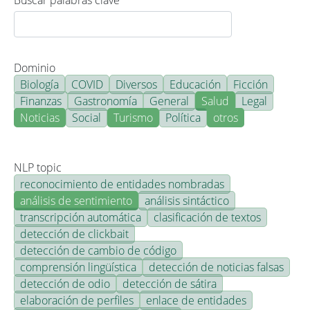
Buscar palabras clave
Dominio
Biología
COVID
Diversos
Educación
Ficción
Finanzas
Gastronomía
General
Salud
Legal
Noticias
Social
Turismo
Política
otros
NLP topic
reconocimiento de entidades nombradas
análisis de sentimiento
análisis sintáctico
transcripción automática
clasificación de textos
detección de clickbait
detección de cambio de código
comprensión lingüística
detección de noticias falsas
detección de odio
detección de sátira
elaboración de perfiles
enlace de entidades