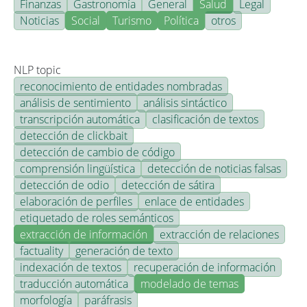
Finanzas
Gastronomía
General
Salud
Legal
Noticias
Social
Turismo
Política
otros
NLP topic
reconocimiento de entidades nombradas
análisis de sentimiento
análisis sintáctico
transcripción automática
clasificación de textos
detección de clickbait
detección de cambio de código
comprensión lingüística
detección de noticias falsas
detección de odio
detección de sátira
elaboración de perfiles
enlace de entidades
etiquetado de roles semánticos
extracción de información
extracción de relaciones
factuality
generación de texto
indexación de textos
recuperación de información
traducción automática
modelado de temas
morfología
paráfrasis