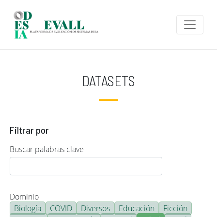
Pasar al contenido principal
DATASETS
Filtrar por
Buscar palabras clave
Dominio
Biología
COVID
Diversos
Educación
Ficción