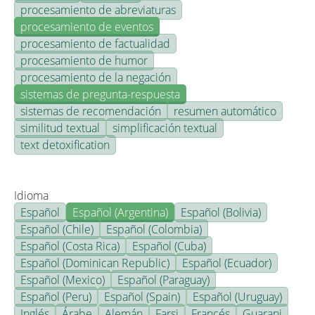
procesamiento de abreviaturas
procesamiento de eventos
procesamiento de factualidad
procesamiento de humor
procesamiento de la negación
sistemas de pregunta-respuesta
sistemas de recomendación
resumen automático
similitud textual
simplificación textual
text detoxification
Idioma
Español
Español (Argentina)
Español (Bolivia)
Español (Chile)
Español (Colombia)
Español (Costa Rica)
Español (Cuba)
Español (Dominican Republic)
Español (Ecuador)
Español (Mexico)
Español (Paraguay)
Español (Peru)
Español (Spain)
Español (Uruguay)
Inglés
Árabe
Alemán
Farsi
Francés
Guarani