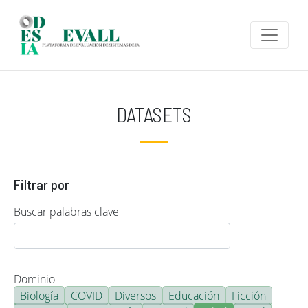
Pasar al contenido principal
DATASETS
Filtrar por
Buscar palabras clave
Dominio
Biología
COVID
Diversos
Educación
Ficción