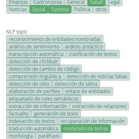
Finanzas
Gastronomía
General
Salud
Legal
Noticias
Social
Turismo
Política
otros
NLP topic
reconocimiento de entidades nombradas
análisis de sentimiento
análisis sintáctico
transcripción automática
clasificación de textos
detección de clickbait
detección de cambio de código
comprensión lingüística
detección de noticias falsas
detección de odio
detección de sátira
elaboración de perfiles
enlace de entidades
etiquetado de roles semánticos
extracción de información
extracción de relaciones
factuality
generación de texto
indexación de textos
recuperación de información
traducción automática
modelado de temas
morfología
paráfrasis