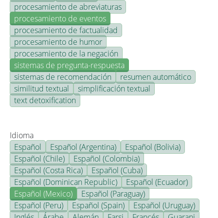
procesamiento de abreviaturas
procesamiento de eventos
procesamiento de factualidad
procesamiento de humor
procesamiento de la negación
sistemas de pregunta-respuesta
sistemas de recomendación
resumen automático
similitud textual
simplificación textual
text detoxification
Idioma
Español
Español (Argentina)
Español (Bolivia)
Español (Chile)
Español (Colombia)
Español (Costa Rica)
Español (Cuba)
Español (Dominican Republic)
Español (Ecuador)
Español (Mexico)
Español (Paraguay)
Español (Peru)
Español (Spain)
Español (Uruguay)
Inglés
Árabe
Alemán
Farsi
Francés
Guarani