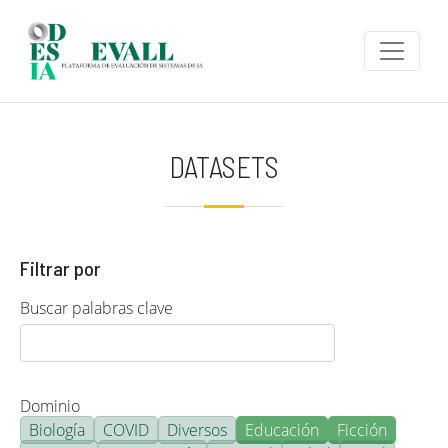
Pasar al contenido principal
DATASETS
Filtrar por
Buscar palabras clave
Dominio
Biología
COVID
Diversos
Educación
Ficción