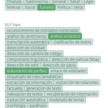
Finanzas
Gastronomía
General
Salud
Legal
Noticias
Social
Turismo
Política
otros
NLP topic
reconocimiento de entidades nombradas
análisis de sentimiento
análisis sintáctico
transcripción automática
clasificación de textos
detección de clickbait
detección de cambio de código
comprensión lingüística
detección de noticias falsas
detección de odio
detección de sátira
elaboración de perfiles
enlace de entidades
etiquetado de roles semánticos
extracción de información
extracción de relaciones
factuality
generación de texto
indexación de textos
recuperación de información
traducción automática
modelado de temas
morfología
paráfrasis