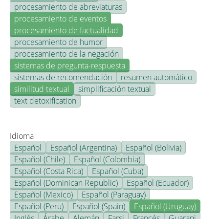
procesamiento de abreviaturas
procesamiento de eventos
procesamiento de factualidad
procesamiento de humor
procesamiento de la negación
sistemas de pregunta-respuesta
sistemas de recomendación
resumen automático
similitud textual
simplificación textual
text detoxification
Idioma
Español
Español (Argentina)
Español (Bolivia)
Español (Chile)
Español (Colombia)
Español (Costa Rica)
Español (Cuba)
Español (Dominican Republic)
Español (Ecuador)
Español (Mexico)
Español (Paraguay)
Español (Peru)
Español (Spain)
Español (Uruguay)
Inglés
Árabe
Alemán
Farsi
Francés
Guarani