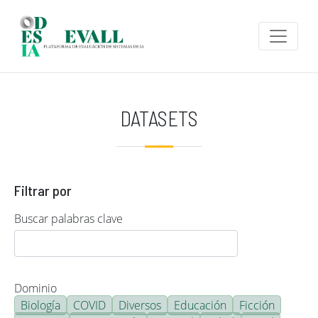
Pasar al contenido principal
DATASETS
Filtrar por
Buscar palabras clave
Dominio
Biología
COVID
Diversos
Educación
Ficción