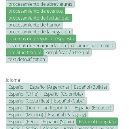
procesamiento de abreviaturas
procesamiento de eventos
procesamiento de factualidad
procesamiento de humor
procesamiento de la negación
sistemas de pregunta-respuesta
sistemas de recomendación
resumen automático
similitud textual
simplificación textual
text detoxification
Idioma
Español
Español (Argentina)
Español (Bolivia)
Español (Chile)
Español (Colombia)
Español (Costa Rica)
Español (Cuba)
Español (Dominican Republic)
Español (Ecuador)
Español (Mexico)
Español (Paraguay)
Español (Peru)
Español (Spain)
Español (Uruguay)
Inglés
Árabe
Alemán
Farsi
Francés
Guarani