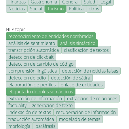
Finanzas
Gastronomía
General
Salud
Legal
Noticias
Social
Turismo
Política
otros
NLP topic
reconocimiento de entidades nombradas
análisis de sentimiento
análisis sintáctico
transcripción automática
clasificación de textos
detección de clickbait
detección de cambio de código
comprensión lingüística
detección de noticias falsas
detección de odio
detección de sátira
elaboración de perfiles
enlace de entidades
etiquetado de roles semánticos
extracción de información
extracción de relaciones
factuality
generación de texto
indexación de textos
recuperación de información
traducción automática
modelado de temas
morfología
paráfrasis