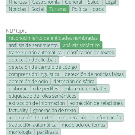
Finanzas
Gastronomía
General
Salud
Legal
Noticias
Social
Turismo
Política
otros
NLP topic
reconocimiento de entidades nombradas
análisis de sentimiento
análisis sintáctico
transcripción automática
clasificación de textos
detección de clickbait
detección de cambio de código
comprensión lingüística
detección de noticias falsas
detección de odio
detección de sátira
elaboración de perfiles
enlace de entidades
etiquetado de roles semánticos
extracción de información
extracción de relaciones
factuality
generación de texto
indexación de textos
recuperación de información
traducción automática
modelado de temas
morfología
paráfrasis