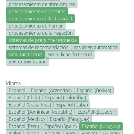
procesamiento de abreviaturas
procesamiento de eventos
procesamiento de factualidad
procesamiento de humor
procesamiento de la negación
sistemas de pregunta-respuesta
sistemas de recomendación
resumen automático
similitud textual
simplificación textual
text detoxification
Idioma
Español
Español (Argentina)
Español (Bolivia)
Español (Chile)
Español (Colombia)
Español (Costa Rica)
Español (Cuba)
Español (Dominican Republic)
Español (Ecuador)
Español (Mexico)
Español (Paraguay)
Español (Peru)
Español (Spain)
Español (Uruguay)
Inglés
Árabe
Alemán
Farsi
Francés
Guarani