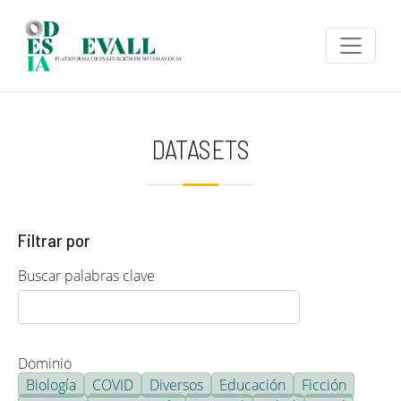
Pasar al contenido principal
DATASETS
Filtrar por
Buscar palabras clave
Dominio
Biología
COVID
Diversos
Educación
Ficción