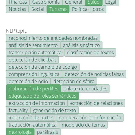
Finanzas
Gastronomía
General
Salud
Legal
Noticias
Social
Turismo
Política
otros
NLP topic
reconocimiento de entidades nombradas
análisis de sentimiento
análisis sintáctico
transcripción automática
clasificación de textos
detección de clickbait
detección de cambio de código
comprensión lingüística
detección de noticias falsas
detección de odio
detección de sátira
elaboración de perfiles
enlace de entidades
etiquetado de roles semánticos
extracción de información
extracción de relaciones
factuality
generación de texto
indexación de textos
recuperación de información
traducción automática
modelado de temas
morfología
paráfrasis