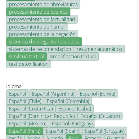
procesamiento de abreviaturas
procesamiento de eventos
procesamiento de factualidad
procesamiento de humor
procesamiento de la negación
sistemas de pregunta-respuesta
sistemas de recomendación
resumen automático
similitud textual
simplificación textual
text detoxification
Idioma
Español
Español (Argentina)
Español (Bolivia)
Español (Chile)
Español (Colombia)
Español (Costa Rica)
Español (Cuba)
Español (Dominican Republic)
Español (Ecuador)
Español (Mexico)
Español (Paraguay)
Español (Peru)
Español (Spain)
Español (Uruguay)
Inglés
Árabe
Alemán
Farsi
Francés
Guarani