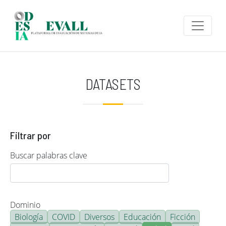
Pasar al contenido principal
DATASETS
Filtrar por
Buscar palabras clave
Dominio
Biología
COVID
Diversos
Educación
Ficción