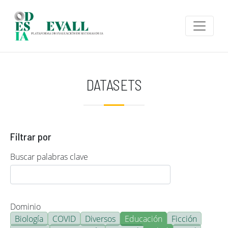
Pasar al contenido principal
DATASETS
Filtrar por
Buscar palabras clave
Dominio
Biología
COVID
Diversos
Educación
Ficción