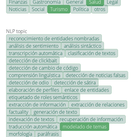
Finanzas
Gastronomía
General
Salud
Legal
Noticias
Social
Turismo
Política
otros
NLP topic
reconocimiento de entidades nombradas
análisis de sentimiento
análisis sintáctico
transcripción automática
clasificación de textos
detección de clickbait
detección de cambio de código
comprensión lingüística
detección de noticias falsas
detección de odio
detección de sátira
elaboración de perfiles
enlace de entidades
etiquetado de roles semánticos
extracción de información
extracción de relaciones
factuality
generación de texto
indexación de textos
recuperación de información
traducción automática
modelado de temas
morfología
paráfrasis