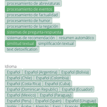
procesamiento de abreviaturas
procesamiento de eventos
procesamiento de factualidad
procesamiento de humor
procesamiento de la negación
sistemas de pregunta-respuesta
sistemas de recomendación
resumen automático
similitud textual
simplificación textual
text detoxification
Idioma
Español
Español (Argentina)
Español (Bolivia)
Español (Chile)
Español (Colombia)
Español (Costa Rica)
Español (Cuba)
Español (Dominican Republic)
Español (Ecuador)
Español (Mexico)
Español (Paraguay)
Español (Peru)
Español (Spain)
Español (Uruguay)
Inglés
Árabe
Alemán
Farsi
Francés
Guarani